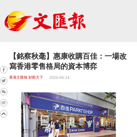
【銘察秋毫】惠康收購百佳：一場改
寫香港零售格局的資本博弈
2026-04-24
香港文匯報 財觀天下