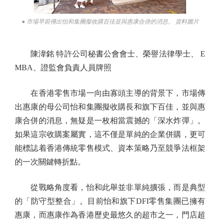
● 市場早前傳出怡和集團擬收購百佳並與惠康合併的消息。 資料圖片
陳湋銘 特許公司秘書公會會士、榮譽法律學士、 E
MBA、證監會負責人員牌照
在香港零售市場一向由寡頭主導的背景下，市場傳
出惠康的母公司怡和集團擬收購長和旗下百佳，並與惠
康合併的消息，無疑是一枚相當震撼的「深水炸彈」。
如果這宗收購案屬實，這不僅是單純的企業併購，更可
能標誌着香港傳統零售模式、資本策略乃至競爭法框架
的一次關鍵轉折點。
從戰略角度看，怡和此舉並非單純擴張，而是典型
的「防守型整合」。目前怡和旗下DFI零售集團已擁有
惠康，而惠康作為香港歷史最悠久的超市之一，門店超