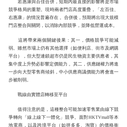
若惠康與百佳合併，短期內最直接的影響將是市場
競爭格局的重塑。現時兩者門店高度重疊，「左百佳、
右惠康」的情況普遍存在 。合併後，預期將出現大規模
門店整合與關閉，以消除內部競爭，並降低營運成本。
這將帶來兩個關鍵後果：其一，價格競爭可能減
弱。雖然市場上仍有其他選擇（如便利店、街市及網購
平台），但大型連鎖超市仍是民生物資主要供應者，其
集中度上升勢必影響定價能力 。其二，供應鏈權力將進
一步向大型零售商傾斜，中小供應商議價能力將會進一
步被削弱。
戰線由實體店轉移至平台
值得注意的是，這種整合可能加速零售業由線下競
爭轉向「線上線下一體化」競爭。面對HKTVmall等本
地電商，以及跨境平台（如拼多多、淘寶）的價格衝