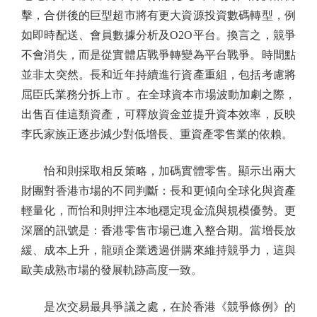
擊，合併後的巨型超市將有更大資源投資數碼轉型，例
如即時配送、會員數據分析及O2O平台。換言之，競爭
不會消失，而是從實體店戰爭轉變為平台戰爭。時間點
並非太突然。長和近年持續進行資產重組，包括考慮將
屈臣氏業務分拆上市 。在全球資本市場波動加劇之際，
出售百佳這類資產，可釋放資金並提升資本效率，反映
李氏家族正逐步減少對低增長、重資產零售業的依賴。
怡和則採取相反策略，加碼實體零售。顯示出兩大
財團對香港市場的不同判斷：長和更傾向全球化與資產
輕量化，而怡和則押注本地穩定現金流與規模優勢。更
深層的訊號是：香港零售市場已進入整合期。當增長放
緩、成本上升，龍頭企業透過併購來維持競爭力，這與
歐美成熟市場的發展軌跡高度一致。
是次交易最具爭議之處，在於香港《競爭條例》的