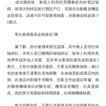
成功獲賠後，索償人利用犯罪團夥提供的電話號
碼，按指示到特定銀行開設戶口，其後在自動櫃員機提
走賠償金。該逾70宗可疑索償個案，涉案總金額超過17
0萬元。
單次索償最高金額接近5萬
據了解，部分被捕者相互認識，其中兩人是現任保
險經紀，亦有人是已離職的保險經紀，疑有人利用灰色
地帶串謀其他人犯案。至於單次索償的最高金額接近5
萬元，大部分個案成功索賠，主要涉及醫療保險，藉口
包括進食後不適要在當地留醫、在旅遊景點或酒店內跌
倒、在酒店內割傷手求醫等。涉案文件如酒店單據、海
外醫療機構發出的醫生紙、機票或登機證，仿真度頗
高，因此警方需要頗長時間調查，向有關機構核實。
警方提醒市民，不要以為索償金額少或虛構意外在