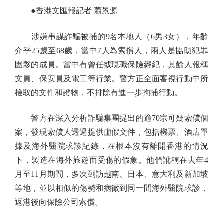
●香港文匯報記者 蕭景源
涉嫌串謀詐騙被捕的9名本地人（6男3女），年齡
介乎25歲至68歲，當中7人為索償人，兩人是協助犯罪
團夥的成員。當中有曾任或現職保險經紀，其餘人報稱
文員、保安員及電工等行業。警方正全面審視行動中所
檢取的文件和證物，不排除有進一步拘捕行動。
警方在深入分析詐騙集團提出的逾70宗可疑索償個
案，發現索償人透過提供虛假文件，包括機票、酒店單
據及海外醫院求診紀錄，在根本沒有離開香港的情況
下，製造在海外旅遊而受傷的假象。他們訛稱在去年4
月至11月期間，多次到訪越南、日本、意大利及新加坡
等地，並以相似的傷勢和病徵到同一間海外醫院求診，
返港後向保險公司索償。