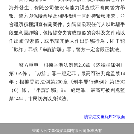
海外發生，保險公司便沒有能力調查或不會向警方舉
報。警方與保險業界及相關機構一直維持緊密聯繫，並
會繼續積極調查有關案件。如調查發現任何人以欺騙手
段並意圖詐騙，包括提交失實或虛假的資料及文件藉以
作出虛假索償，或串謀其他人作出詐騙行為，即干犯
「欺詐」罪或「串謀詐騙」罪，警方一定會嚴正執法。
警方重申，根據香港法例第210章《盜竊罪條例》
第16A條，「欺詐」罪一經定罪，最高可被判處監禁14
年；根據香港法例第200章《刑事罪行條例》第159C
（6）條，「串謀詐騙」罪一經定罪，最高可被判處監
禁14年，市民切勿以身試法。
讀香港文匯報PDF版面
香港大公文匯傳媒集團有限公司版權所有