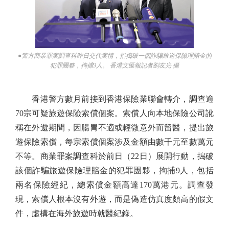
●警方商業罪案調查科昨日交代案情，指搗破一個詐騙旅遊保險理賠金的
犯罪團夥，拘捕9人。 香港文匯報記者劉友光 攝
香港警方數月前接到香港保險業聯會轉介，調查逾
70宗可疑旅遊保險索償個案。索償人向本地保險公司訛
稱在外遊期間，因腸胃不適或輕微意外而留醫，提出旅
遊保險索償，每宗索償個案涉及金額由數千元至數萬元
不等。商業罪案調查科於前日（22日）展開行動，搗破
該個詐騙旅遊保險理賠金的犯罪團夥，拘捕9人，包括
兩名保險經紀，總索償金額高達170萬港元。調查發
現，索償人根本沒有外遊，而是偽造仿真度頗高的假文
件，虛構在海外旅遊時就醫紀錄。