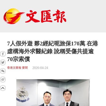
7人假外遊 夥2經紀呃旅保170萬 在港
虛構海外求醫紀錄 訛稱受傷共提逾
70宗索償
2026-04-24
香港文匯報 要聞