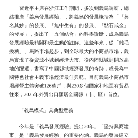
習近平主席在浙江工作期間，多次到義烏調研，總
結推廣「義烏發展經驗」，將義烏的發展概括為「『莫
名其妙』的發展、『無中生有』的發展、『點石成金』
的發展」，提出了「五個結合」的科學論斷，成為義烏
發展經驗最精闢和最生動的註解。這些年來，從「雞毛
換糖」、馬路市場起步，到全球最大的小商品市場，義
烏實現了從資源小城到經濟大市、從內陸縣城到開放高
地的躍遷，書寫了中國縣域經濟發展的奇跡，成長為中
國特色社會主義市場經濟最佳典範。目前義烏小商品市
場經營主體突破126萬戶，與230多個國家和地區有貿易
往來，2025年外貿出口額居全國縣（市、區）首位。
「義烏模式」具典型意義
今年是「義烏發展經驗」提出20年。「堅持興商建
市」是「義烏發展經驗」的重要內涵。義烏的發展建立