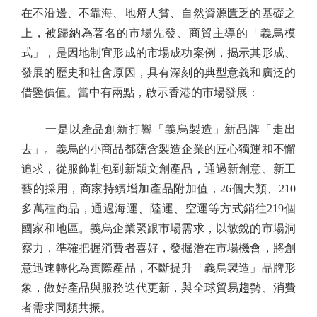
在不沿邊、不靠海、地瘠人貧、自然資源匱乏的基礎之
上，被歸納為著名的市場先發、商貿主導的「義烏模
式」，是因地制宜形成的市場成功案例，揭示其形成、
發展的歷史和社會原因，具有深刻的典型意義和廣泛的
借鑒價值。當中有兩點，啟示香港的市場發展：
一是以產品創新打響「義烏製造」新品牌「走出
去」。義烏的小商品都蘊含製造企業的匠心獨運和不懈
追求，從服飾鞋包到新穎文創產品，通過新創意、新工
藝的採用，商家持續增加產品附加值，26個大類、210
多萬種商品，通過海運、陸運、空運等方式銷往219個
國家和地區。義烏企業緊跟市場需求，以敏銳的市場洞
察力，準確把握消費者喜好，發掘潛在市場機會，將創
意迅速轉化為實際產品，不斷提升「義烏製造」品牌形
象，做好產品與服務迭代更新，與全球貿易趨勢、消費
者需求同頻共振。