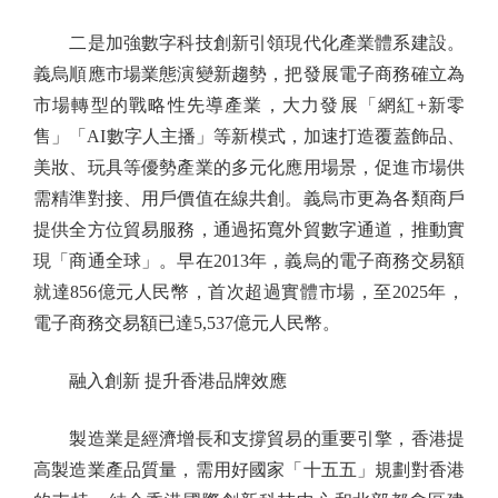
二是加強數字科技創新引領現代化產業體系建設。
義烏順應市場業態演變新趨勢，把發展電子商務確立為
市場轉型的戰略性先導產業，大力發展「網紅+新零
售」「AI數字人主播」等新模式，加速打造覆蓋飾品、
美妝、玩具等優勢產業的多元化應用場景，促進市場供
需精準對接、用戶價值在線共創。義烏市更為各類商戶
提供全方位貿易服務，通過拓寬外貿數字通道，推動實
現「商通全球」。早在2013年，義烏的電子商務交易額
就達856億元人民幣，首次超過實體市場，至2025年，
電子商務交易額已達5,537億元人民幣。
融入創新 提升香港品牌效應
製造業是經濟增長和支撐貿易的重要引擎，香港提
高製造業產品質量，需用好國家「十五五」規劃對香港