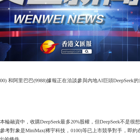
) 和阿里巴巴(9988)據報正在洽談參與內地AI巨頭DeepSe
中，收購DeepSeek最多20%股權，但DeepSeek不
對象是MiniMax(稀宇科技，0100)等已上市競爭對手，即
出的條件。