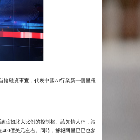
ek的首輪融資事宜，代表中國AI行業新一個里程
是很想讓渡如此大比例的控制權。該知情人稱，談
約在400億美元左右。同時，據報阿里巴巴也參