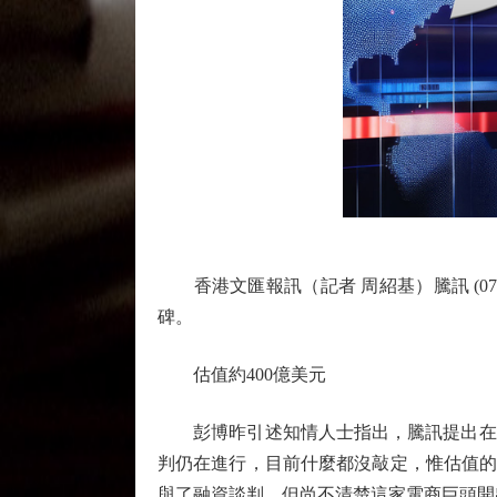
香港文匯報訊（記者 周紹基）騰訊 (0700
碑。
估值約400億美元
彭博昨引述知情人士指出，騰訊提出在本輪融資
判仍在進行，目前什麼都沒敲定，惟估值的參考
與了融資談判，但尚不清楚這家電商巨頭開