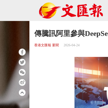
傳騰訊阿里參與DeepS
香港文匯報 要聞
2026-04-24