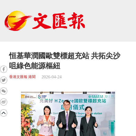
恒基華潤國歐雙標超充站 共拓尖沙
咀綠色能源樞紐
2026-04-24
香港文匯報 港聞