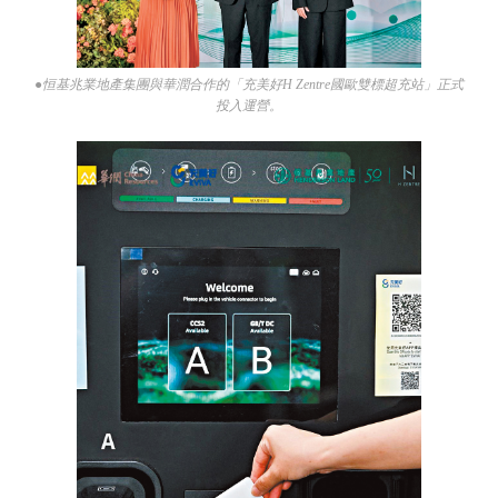
●恒基兆業地產集團與華潤合作的「充美好H Zentre國歐雙標超充站」正式
投入運營。