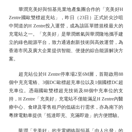
華潤充美好與恒基兆業地產集團合作的「充美好H
Zentre國歐雙標超充站」，昨日（23日）正式於尖沙咀
中間道的H Zentre投入運營，成為該區單體規模最大的
充電站之一。「充美好」是華潤燃氣與華潤隆地攜手建
立的綠色能源平台，致力通過創新技術與高效運營，為
香港市民及廣大企業提供智能、便捷的綜合能源解決方
案。
超充站位於H Zentre停車場2至6M層，首期啟用88
個中充充電樁、3個DC歐標超充車位以及1個國標DC超
充車位。憑藉國歐雙標超充技術及88個中充車位的支
持，H Zentre「充美好」充電站不僅能滿足H Zentre內醫
療中心、食肆及零售租戶的低碳出行需求，亦為南下的
粵牌電動車提供「抵達即充、充滿即遊」的方便體驗。
華潤「充美好」的充電網絡與恒基「由人出發」的