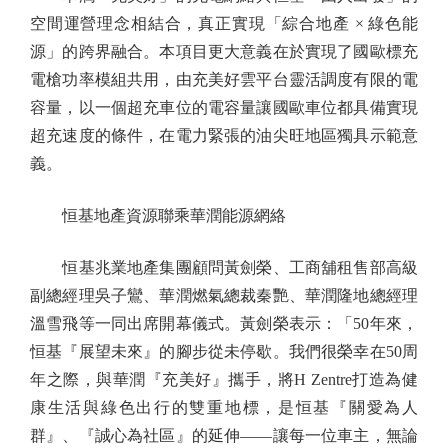
空間運營理念相結合，真正實現「綜合地產 × 綠色能
源」的跨界融合。本項目更大意義在於實現了國歐標充
電槍功率模組共用，由充美好雲平台靈活調度有限的電
容量，以一個超充車位的電容量讓國歐車位都具備實現
超充速度的條件，在電力緊張的油尖旺地區獨具示範意
義。
恒基地產資源聯乘華潤能源網絡
恒基兆業地產集團顧問黃劍榮、工商舖租售部高級
副總經理吳子鸞、華潤燃氣總裁秦艷、華潤隆地總經理
溫雪飛等一同出席開幕儀式。黃劍榮表示：「50年來，
恒基『展望未來』的腳步從未停歇。我們很榮幸在50周
年之際，與華潤『充美好』攜手，將H Zentre打造為健
康生活與綠色出行的雙重地標，是恒基『關愛為人
群』、『誠心為社區』的延伸——讓每一位車主，無論