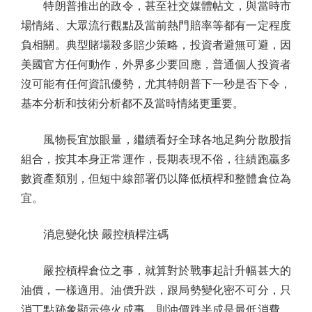
特朗普推出的政令，甚至社交媒體帖文，與當時市
場情緒、大眾流行觀點及當前熱門賠率等都有一定程度
負相關。典型賭場殺多賠少策略，投資者避無可避，因
美國官方任何動作，外界多少要回應，普通個人投資者
沒可能有任何資訊優勢，尤其特朗普下一秒是否下令，
基本分析和技術分析都不及當時情緒更重要。
風物長宜放眼量，繼續看好全球各地足夠分散股指
組合，按其本身正常運作，長期表現不俗，往績跑贏多
數資產類別，但短中線部署仍以降低槓桿和整體倉位為
宜。
消息變化快 嚴控槓桿注碼
嚴控槓桿倉位之事，就算對於戰事起計升幅甚大的
油價，一樣適用。油價升跌，跟局勢變化密不可分，只
消丁點跡象顯示停火成事，則油價跌半成是最低消費，