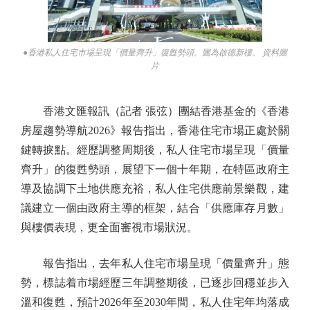
●香港私人住宅市場呈現「價量齊升」復甦勢頭。圖為啟德新樓。 資料圖
片
香港文匯報訊（記者 張弦）團結香港基金的《香港
房屋趨勢導航2026》報告指出，香港住宅市場正處於關
鍵轉捩點。經歷調整周期後，私人住宅市場呈現「價量
齊升」的復甦勢頭，展望下一個十年期，在特區政府主
導及協調下土地供應充裕，私人住宅供應前景樂觀，建
議建立一個由政府主導的框架，結合「供應庫存月數」
與樓價表現，更全面審視市場狀況。
報告指出，去年私人住宅市場呈現「價量齊升」態
勢，標誌着市場經歷三年調整期後，已逐步回穩並步入
溫和復甦，預計2026年至2030年間，私人住宅年均落成