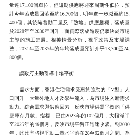
量達17,100個單位，但短期供應將迎來周期性低位，預
計今年落成量回落至約16,700個，明年進一步減至約15,
400個，其後隨着動工量及「熟地」供應趨穩，落成量
於2028年至2030年回升，而實際落成進度仍取決於市場
主導的施工進展。根據情景分析，視乎政策及市場調
整，2031年至2035年的年均落成量預計介乎13,300至24,
800個。
讓政府主動引導市場平衡
需求方面，香港住宅需求受惠於強勁的「V型」人
口回升，大量外地人才及學生流入，為市場注入新需求
動力。綜合需求與供應因素，反映市場供需平衡的「供
應庫存月數」指標，已由2023年的102個月，大幅減半
至2025年的49個月，反映市場平衡正迅速收緊。到2030
年，此比率將視乎動工量水平落在28至62個月之間。為