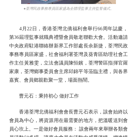
●荃灣民政事務專員區家盛為全體理監事主持監誓儀式。
4月22日，香港荃灣北僑福利會舉行66周年誌慶，
第36屆理監事就職典禮暨會員敬老聯歡大會。活動邀請
中央政府駐港聯絡辦新界工作部處長余新捷，荃灣民政
事務專員區家盛，社會福利署荃灣及葵青區助理社會工
作主任黃雅雯，立法會議員陳恒鑌，荃灣警區指揮官羅
家康，荃灣鄉事委員會主席邱錦平等蒞臨主禮，與各界
嘉賓、會員鄉親歡聚一堂，場面熱鬧。
曹元石：秉持初心 做好工作
香港荃灣北僑福利會會長曹元石表示，該會始終以
會員為中心，將資源用在最需要的地方，把溫暖送到會
員心坎上。一是做好會員服務： 該會兩年來舉辦各類會