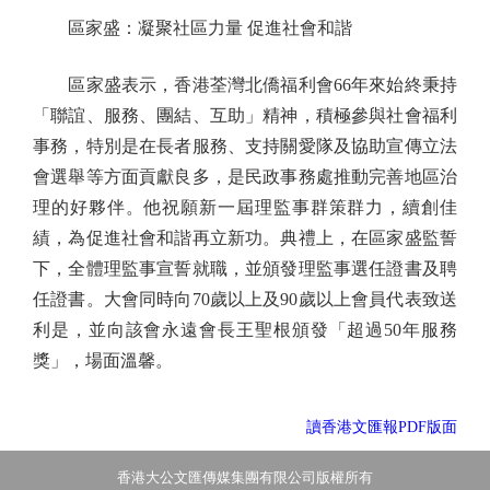
區家盛：凝聚社區力量 促進社會和諧
區家盛表示，香港荃灣北僑福利會66年來始終秉持
「聯誼、服務、團結、互助」精神，積極參與社會福利
事務，特別是在長者服務、支持關愛隊及協助宣傳立法
會選舉等方面貢獻良多，是民政事務處推動完善地區治
理的好夥伴。他祝願新一屆理監事群策群力，續創佳
績，為促進社會和諧再立新功。典禮上，在區家盛監誓
下，全體理監事宣誓就職，並頒發理監事選任證書及聘
任證書。大會同時向70歲以上及90歲以上會員代表致送
利是，並向該會永遠會長王聖根頒發「超過50年服務
獎」，場面溫馨。
讀香港文匯報PDF版面
香港大公文匯傳媒集團有限公司版權所有