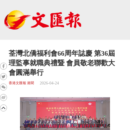
荃灣北僑福利會66周年誌慶 第36屆
理監事就職典禮暨 會員敬老聯歡大
會圓滿舉行
2026-04-24
香港文匯報 港聞