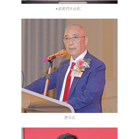
●嘉賓們大合影。
曹元石