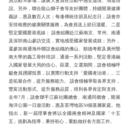
員活動50多場，讓廣大會員在活動中感受溫情、增進情
誼。另外，聯合龍山獅子會等友好團體，持續開展健康
義診，惠及數百人次；每逢傳統佳節及紀念日，該會亦
安排相應的健康關懷服務，為會員送上節日溫暖。 二是
堅定愛國愛港底線： 該會組團赴江蘇南京、常州、南通
及深圳南山參訪交流，實地感受國家發展成就；另外，
還參加南通海外聯誼會組織的佛山、順德考察及廣州暨
南大學的義工骨幹培訓，通過一系列活動，堅定香港融
入國家發展大局的信心。區選、立選期間，該會積極呼
籲會員踴躍投票，以實際行動支持「愛國者治港」。三
是拓展合作，提升服務能力。 該會積極爭取各界支持，
豐富活動形式、提升服務品質，得到各界肯定與支持。
去年7月，該會聯手江蘇社團總會、南通同鄉會，開展
海洋公園一日遊活動，惠及荃灣地區50個基層家庭。他
指出，新一屆理事會將以全國兩會精神及國家「十五
五」規劃為指導，秉持初心，重點做好各方面工作。