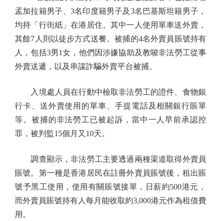
孟加拉籍男子、3名印度籍男子及3名巴基斯坦籍男子，
均持「行街紙」在港居住。其中一人使用單車送外賣，
其餘7人則以徒步方式送餐。被捕的4名外賣員賬號持有
人，包括3男1女，他們因涉嫌協助及教唆非法勞工從事
外賣送遞，以及串謀詐騙外賣平台被捕。
入境處人員在行動中檢取非法勞工的證件、食物銀
行卡、送外賣使用的單車、手提電話及相關銀行賬單
等。被捕的非法勞工已被起訴，當中一人早前承認控
罪，被判監15個月又10天。
調查顯示，非法勞工主要透過兩種渠道取得外賣員
賬號。第一種是香港居民在註冊外賣員賬號後，租出賬
號予黑工使用，使用有關賬號接單，日薪約500港元，
而外賣員賬號持有人每月能收取約3,000港元作為租借費
用。