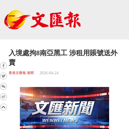
入境處拘8南亞黑工 涉租用賬號送外
賣
2026-04-24
香港文匯報 港聞