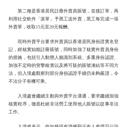
第二種是香港居民註冊外賣員賬號，並接訂單，再
利用社交軟件「派單」予黑工送外賣，黑工每完成一張
外賣單，收取15元至20元報酬。
現時外賣平台要求外賣員以香港居民身份證實名登
記，經核實始能註冊賬號，同時加強了核實外賣員身份
的措施，包括引入動態人臉識別系統、多重身份認證、
加強不定時的突擊檢查以及將可疑的賬號凍結等不同方
法，但入境處觀察到部分身份認證手續仍未夠嚴謹，令
不法分子有機可乘。
入境處會繼續主動與外賣平台溝通，要求繼續加強
核實程序，徹底杜絕非法勞工使用他人賬號以從事非法
工作。
入境處表示，假如發現有證據顯示有人處理可公訴