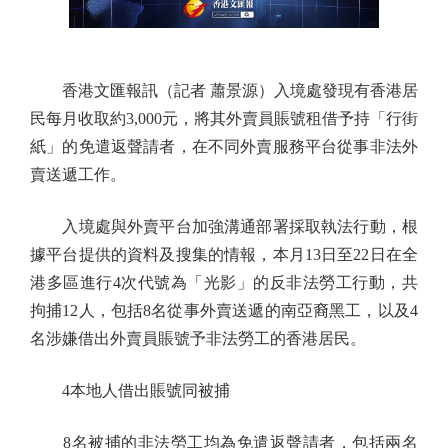
香港文匯報訊（記者 蕭景源）入境處發現有香港居
民每月收取約3,000元，將其外賣員賬號租借予持「行街
紙」的免遣返聲請者，在不同外賣服務平台從事非法外
賣送遞工作。
入境處與外賣平台加強溝通部署採取執法行動，根
據平台提供的資料及搜集的情報，本月13日至22日在全
港多區進行4次代號為「光影」的反非法勞工行動，共
拘捕12人，包括8名從事外賣送遞的南亞裔黑工，以及4
名涉嫌借出外賣員賬號予非法勞工的香港居民。
4本地人借出賬號同被捕
8名被捕的非法勞工均為免遣返聲請者，包括兩名