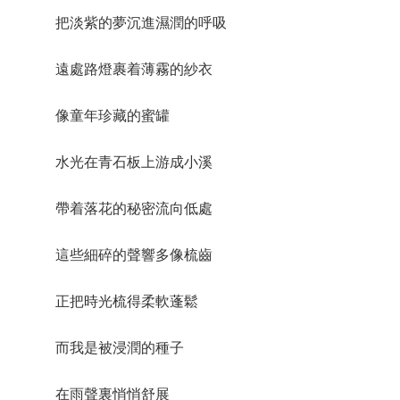
把淡紫的夢沉進濕潤的呼吸
遠處路燈裹着薄霧的紗衣
像童年珍藏的蜜罐
水光在青石板上游成小溪
帶着落花的秘密流向低處
這些細碎的聲響多像梳齒
正把時光梳得柔軟蓬鬆
而我是被浸潤的種子
在雨聲裏悄悄舒展