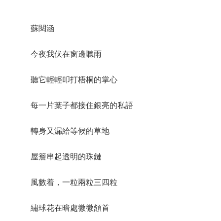
蘇閱涵
今夜我伏在窗邊聽雨
聽它輕輕叩打梧桐的掌心
每一片葉子都接住銀亮的私語
轉身又漏給等候的草地
屋簷串起透明的珠鏈
風數着，一粒兩粒三四粒
繡球花在暗處微微頷首