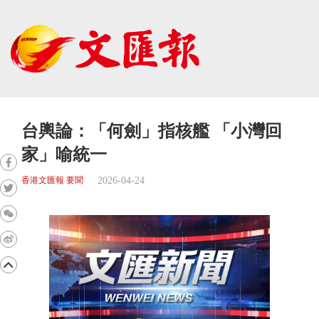
台輿論：「何劍」指核艦 「小灣回
家」喻統一
2026-04-24
香港文匯報 要聞