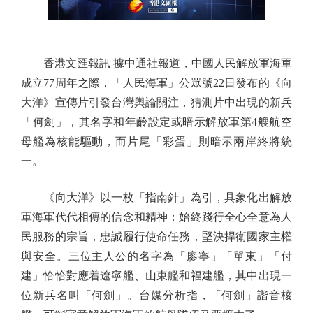
香港文匯報訊 據中通社報道，中國人民解放軍海軍
成立77周年之際，「人民海軍」公眾號22日發布的《向
大洋》宣傳片引發台灣輿論關注，猜測片中出現的新兵
「何劍」，其名字和年齡設定或暗示解放軍第4艘航空
母艦為核能驅動，而片尾「彩蛋」則暗示兩岸終將統
一。
《向大洋》以一枚「指南針」為引，具象化出解放
軍海軍代代相傳的信念和精神：始終踐行全心全意為人
民服務的宗旨，忠誠履行使命任務，堅決捍衛國家主權
與安全。三位主人公的名字為「廖寧」「單東」「付
建」恰恰對應着遼寧艦、山東艦和福建艦，其中出現一
位新兵名叫「何劍」。台媒分析指，「何劍」諧音核