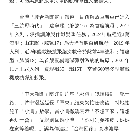
艦，可能寓意解放軍海軍的航母隊伍又要擴大了。
台灣「聯合新聞網」報道，目前解放軍海軍已進入
「三航母時代」，遼寧艦（舷號16）為首艘航母，2012
年入列，承擔訓練與作戰雙重任務，2024年航程近3萬
海里；山東艦（舷號17）為大陸首艘自研航母，2019 年
入列，近2年艦載機放飛架次數倍於此前4年總和；福建
艦（舷號18）為首艘配備電磁彈射系統的航母，2025年
11月正式入列，實現殲35、殲15T、空警600等多型艦載
機成功彈射起飛。
「中天新聞」關注到片尾「彩蛋」鏡頭轉到「統一
路」，片中潛艇艇長「單東」結束繁忙任務後，特地接
兒子「小灣」放學。當小灣撒嬌表示「不想回家，還想
再玩一會」，父親則回應小灣，「你可別耍賴皮，媽媽
在家等着呢」。認為傳達出「台灣回家」意味濃厚。