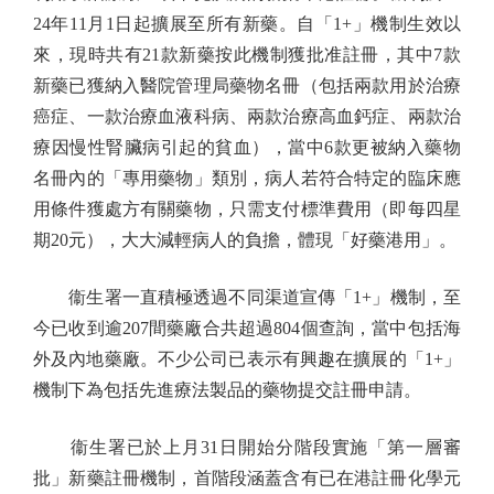
24年11月1日起擴展至所有新藥。自「1+」機制生效以
來，現時共有21款新藥按此機制獲批准註冊，其中7款
新藥已獲納入醫院管理局藥物名冊（包括兩款用於治療
癌症、一款治療血液科病、兩款治療高血鈣症、兩款治
療因慢性腎臟病引起的貧血），當中6款更被納入藥物
名冊內的「專用藥物」類別，病人若符合特定的臨床應
用條件獲處方有關藥物，只需支付標準費用（即每四星
期20元），大大減輕病人的負擔，體現「好藥港用」。
衞生署一直積極透過不同渠道宣傳「1+」機制，至
今已收到逾207間藥廠合共超過804個查詢，當中包括海
外及內地藥廠。不少公司已表示有興趣在擴展的「1+」
機制下為包括先進療法製品的藥物提交註冊申請。
衞生署已於上月31日開始分階段實施「第一層審
批」新藥註冊機制，首階段涵蓋含有已在港註冊化學元