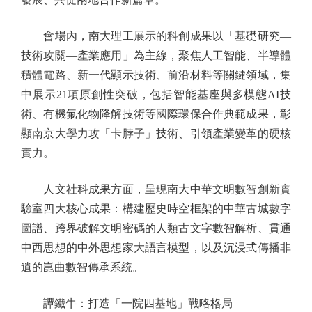
會場內，南大理工展示的科創成果以「基礎研究—
技術攻關—產業應用」為主線，聚焦人工智能、半導體
積體電路、新一代顯示技術、前沿材料等關鍵領域，集
中展示21項原創性突破，包括智能基座與多模態AI技
術、有機氟化物降解技術等國際環保合作典範成果，彰
顯南京大學力攻「卡脖子」技術、引領產業變革的硬核
實力。
人文社科成果方面，呈現南大中華文明數智創新實
驗室四大核心成果：構建歷史時空框架的中華古城數字
圖譜、跨界破解文明密碼的人類古文字數智解析、貫通
中西思想的中外思想家大語言模型，以及沉浸式傳播非
遺的崑曲數智傳承系統。
譚鐵牛：打造「一院四基地」戰略格局