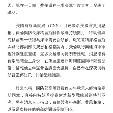
因。就在一天前，費倫還在一場海軍年度大會上發表了
講話。
美國有線新聞網（CNN）引述匿名美國官員消息
稱，費倫與防長海格塞斯關係緊繃持續數月，特朗普與
海格塞斯一致認為海軍需要新領袖。報道還稱海格塞斯
與國防部副部長費恩柏格都認為，費倫執行興建海軍軍
艦計劃進度遲緩，還多次越級向特朗普匯報。消息指費
倫常憑藉金主身份，在佛羅里達州海湖莊園與特朗普閒
聊，據報他去年還曾告訴國會議員，自己會在深夜與特
朗普互傳短訊，討論造艦議題。
報道也稱，國防部高層對費倫去年秋天未經海格塞
斯同意，直接向特朗普提案建造新型戰艦感到特別不
滿。另有消息人士指出，費倫與海格塞斯、費恩柏格，
以及是次接任他的高雄關係長期不睦。