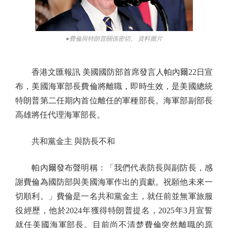
●費倫與特朗普關係密切。 資料圖片
香港文匯報訊 美國國防部首席發言人帕內爾22日宣
布，美國海軍部長費倫將離職，即時生效，是美國總統
特朗普第二任期內首位離任的軍種部長。海軍部副部長
高雄將任代理海軍部長。
共和黨金主 與防長不和
帕內爾發布聲明稱：「我們代表防長與副防長，感
謝費倫為國防部與美國海軍作出的貢獻。祝願他未來一
切順利。」費倫是一名共和黨金主，就任前並無軍旅服
役經歷，他於2024年獲得特朗普提名，2025年3月宣誓
就任美國海軍部長。目前尚不清楚費倫突然離職的原