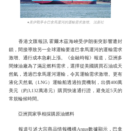
●美伊戰爭令巴拿馬運河的運輸需求激增。 法新社
香港文匯報訊 霍爾木茲海峽受伊朗衝突影響遭封
鎖，間接導致另一全球運輸要道巴拿馬運河的運輸需求
激增、通行成本急劇上漲。《金融時報》報道，亞洲多
間煉油廠為了滿足燃料需求，選擇從美國購買石油或天
然氣，透過巴拿馬運河運輸，令其運輸需求激增。更有
液化天然氣（LNG）運輸船透過拍賣機制，出價400萬
美元（約3,132萬港元）購買快速通行證，避免近5天的
常規輪候時間。
亞洲買家爭相採購原油燃料
報道引述大宗商品情報機構Argus數據顯示，巴拿