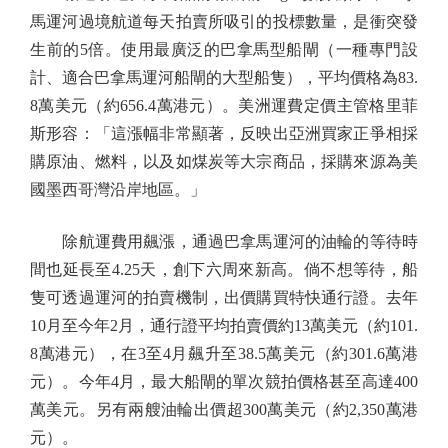
馬運河過境航道每天拍賣所吸引的投標數量，是衝突發
生前的5倍。使用最廣泛的巴拿馬型船閘（一種專門設
計、適合巴拿馬運河船閘的大型船隻），平均價格為83.
8萬美元（約656.4萬港元）。美洲運費定價主管格里菲
斯形容：「這漲幅非常顯著，反映出亞洲買家正爭相採
購原油、燃料，以及如煤炭等大宗商品，採購來源為美
國墨西哥灣沿岸地區。」
除航運費用飆漲，通過巴拿馬運河的油輪的等待時
間也延長至4.25天，創下六周來新高。倘不想等待，船
隻可透過運河的拍賣機制，出價購買特快通行證。去年
10月至今年2月，通行證平均拍賣價約13萬美元（約101.
8萬港元），在3至4月飆升至38.5萬美元（約301.6萬港
元）。今年4月，最大船閘的單次競拍價格甚至高達400
萬美元。另有兩艘油輪出價超300萬美元（約2,350萬港
元）。