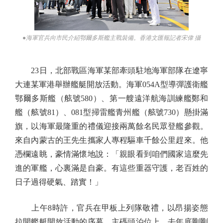
●海軍官兵向市民介紹鄂爾多斯艦主戰裝備。香港文匯報記者宋偉 攝
23日，北部戰區海軍某部牽頭駐地海軍部隊在遼寧
大連某軍港舉辦艦艇開放活動。海軍054A型導彈護衛艦
鄂爾多斯艦（舷號580）、第一艘遠洋航海訓練艦鄭和
艦（舷號81）、081型掃雷艦青州艦（舷號730）懸掛滿
旗，以海軍最隆重的禮儀迎接兩萬餘名民眾登艦參觀。
來自內蒙古的王先生攜家人專程驅車千餘公里趕來。他
憑欄遠眺，豪情滿懷地說：「親眼看到咱們國家這麼先
進的軍艦，心裏滿是自豪。有這些重器守護，老百姓的
日子過得硬氣、踏實！」
上午8時許，官兵在甲板上列隊敬禮，以昂揚姿態
拉開艦艇開放活動的序幕。主碼頭泊位上，去年底剛剛