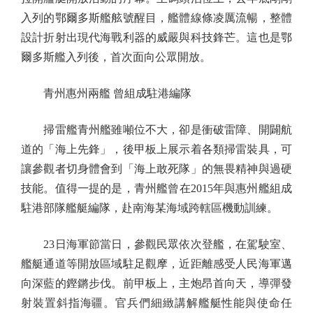
入列的鄂爾多斯艦舷號醒目，艦體線條凌厲流暢，整體
設計折射出現代海戰利器的威嚴與科技鋒芒。這也是鄂
爾多斯艦入列後，首次面向公眾開放。
青州惠州兩艦 曾組成駐港編隊
掃雷艦青州艦雖噸位不大，卻是衝破雷障、開闢航
道的「海上先鋒」，後甲板上展示着各類掃雷裝具，可
讓參觀者切身體會到「海上敢死隊」的無畏精神與過硬
技能。值得一提的是，青州艦曾在2015年與惠州艦組成
駐港部隊艦艇編隊，赴南海某海域跨轄區機動訓練。
23日海軍節當日，參觀民眾依次登艦，在駕駛室、
艦艇通道等開放區域駐足觀摩，近距離感受人民海軍邁
向深藍的鏗鏘步伐。前甲板上，主炮昂首向天，導彈發
射裝置斜指海疆。官兵們細緻講解艦艇性能與使命任