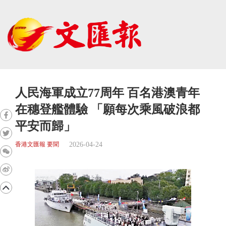
人民海軍成立77周年 百名港澳青年
在穗登艦體驗 「願每次乘風破浪都
平安而歸」
2026-04-24
香港文匯報 要聞