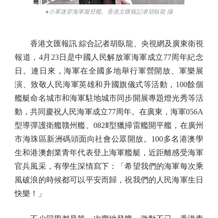
●小軍迷穿海軍服登艦。香港文匯報記者胡臥龍 攝
香港文匯報訊 綜合記者胡臥龍、央視網及廣東衛視
報道，4月23日是中國人民解放軍海軍成立77周年紀念
日。連日來，海軍在全國多地舉行軍營開放、軍樂展
演、致敬人民海軍英雄和升國旗儀式等活動，100餘個
艦艇命名城市和海軍駐地城市同步開展專題燈光秀等活
動，共同慶祝人民海軍成立77周年。在廣東，海軍056A
型導彈護衛艦贛州艦、082Ⅱ型獵掃雷艦開平艦，在廣州
市海珠區新洲碼頭面向社會公眾開放。100多名港澳學
生和港澳創業青年代表登上海軍艦艇，近距離感受海軍
官兵風采，有學生深情寫下：「希望我們的海軍每次乘
風破浪的時候都可以平安而歸，祝我們的人民海軍生日
快樂！」