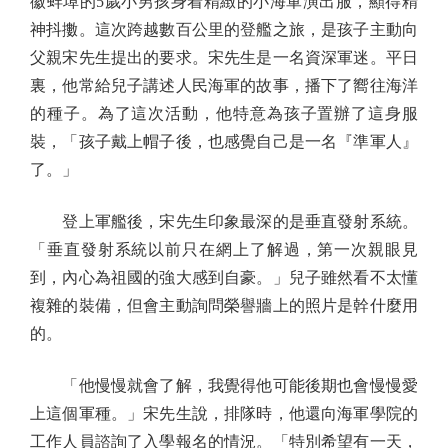
徽蚌埠的5歲小男孩身着精緻的小海軍演出服，顯得精
神抖擻。這次跨越數百公里的登艦之旅，是孩子主動向
父親宋先生提出的要求。宋先生是一名資深軍迷。平日
裏，他常給兒子講述人民海軍的故事，播下了嚮往海洋
的種子。為了這次活動，他特意為孩子置辦了這身服
裝，「孩子戴上帽子後，也感覺自己是一名『準軍人』
了。」
登上軍艦後，宋先生印象最深的是垂直發射系統。
「垂直發射系統以前只在網上了解過，第一次親眼見
到，內心為祖國的強大感到自豪。」兒子雖然看不太懂
複雜的裝備，但會主動詢問榮譽牆上的照片是幹什麼用
的。
「他慢慢就會了解，我覺得他可能後期也會慢慢愛
上這個軍種。」宋先生說，排隊時，他還向海軍學院的
工作人員諮詢了入學報名的情況。「特別希望有一天，