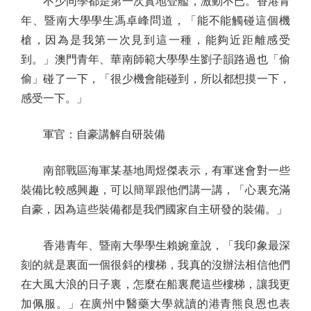
不少同學都是第一次實地登艦，激動不已。香港青
年、暨南大學學生馮卓峰問道，「能不能觸碰這個機
槍，因為是我第一次見到這一種，能夠近距離感受
到。」澳門青年、華南師範大學學生劉子韻路過也「偷
偷」碰了一下，「很少機會能碰到，所以都想摸一下，
感受一下。」
軍官：自豪講解自研裝備
南部戰區海軍某基地周煜傑表示，有軍迷會對一些
裝備比較感興趣，可以簡單跟他們講一講，「心裏充滿
自豪，因為這些裝備都是我們國家自主研發的裝備。」
香港青年、暨南大學學生賴婉童說，「我印象最深
刻的就是裏面一個很斜的樓梯，我真的沒辦法相信他們
在大風大浪的日子裏，怎麼在船裏爬這些樓梯，讓我更
加佩服。」在廣州中醫藥大學就讀的港青熊良恩也表