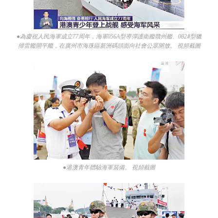
●為慶祝人民海軍成立77周年，海軍056A型導彈護衛艦贛州艦、082Ⅱ型獵
掃雷艦開平艦，在廣州市海珠區新洲碼頭面向社會公眾開放。 視頻截圖
●港澳青年體驗海軍裝備。 視頻截圖