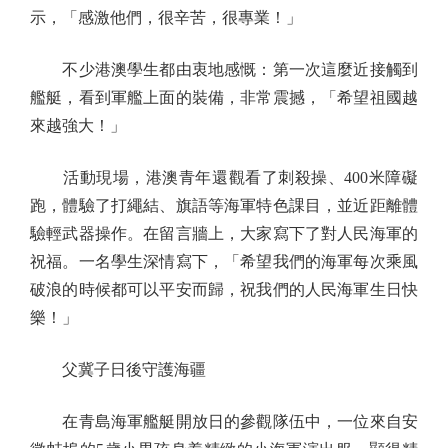
示，「感激他們，很辛苦，很專業！」
不少港澳學生都由衷地感慨：第一次這麼近接觸到
艦艇，看到軍艦上面的裝備，非常震撼，「希望祖國越
來越強大！」
活動現場，港澳青年還觀看了刺殺操、400米障礙
跑，體驗了打繩結、旗語等海軍特色課目，並近距離體
驗輕武器操作。在留言牆上，大家寫下了對人民海軍的
祝福。一名學生深情寫下，「希望我們的海軍每次乘風
破浪的時候都可以平安而歸，祝我們的人民海軍生日快
樂！」
父冀子日後守護海疆
在青島海軍艦艇開放日的參觀隊伍中，一位來自安