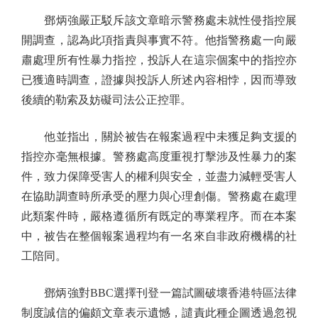
鄧炳強嚴正駁斥該文章暗示警務處未就性侵指控展
開調查，認為此項指責與事實不符。他指警務處一向嚴
肅處理所有性暴力指控，投訴人在這宗個案中的指控亦
已獲適時調查，證據與投訴人所述內容相悖，因而導致
後續的勒索及妨礙司法公正控罪。
他並指出，關於被告在報案過程中未獲足夠支援的
指控亦毫無根據。警務處高度重視打擊涉及性暴力的案
件，致力保障受害人的權利與安全，並盡力減輕受害人
在協助調查時所承受的壓力與心理創傷。警務處在處理
此類案件時，嚴格遵循所有既定的專業程序。而在本案
中，被告在整個報案過程均有一名來自非政府機構的社
工陪同。
鄧炳強對BBC選擇刊登一篇試圖破壞香港特區法律
制度誠信的偏頗文章表示遺憾，譴責此種企圖透過忽視