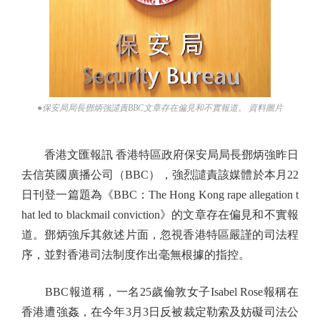
●保安局局長鄧炳強譴責BBC文章存在偏見和不實報道。 資料圖片
香港文匯報訊 香港特區政府保安局局長鄧炳強昨日
去信英國廣播公司（BBC），強烈譴責該媒體於本月22
日刊登一篇題為《BBC：The Hong Kong rape allegation t
hat led to blackmail conviction》的文章存在偏見和不實報
道。鄧炳強斥其敘述片面，忽視香港特區嚴謹的司法程
序，並對香港司法制度作出毫無根據的指控。
BBC報道稱，一名25歲倫敦女子Isabel Rose報稱在
香港遭強姦，在今年3月3日反被裁定勒索及妨礙司法公