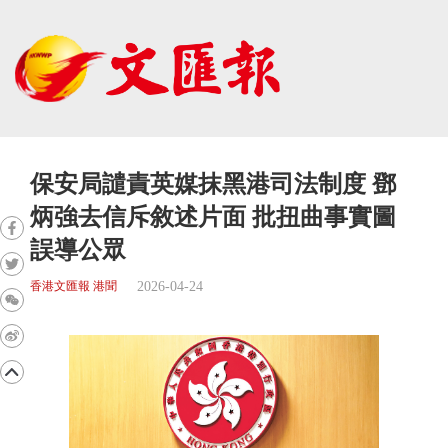
保安局譴責英媒抹黑港司法制度 鄧
炳強去信斥敘述片面 批扭曲事實圖
誤導公眾
2026-04-24
香港文匯報 港聞