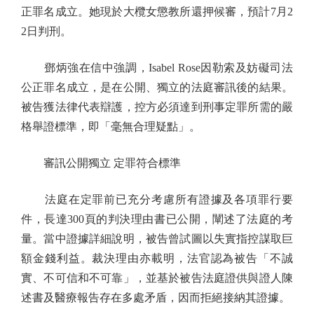
正罪名成立。她現於大欖女懲教所還押候審，預計7月2
2日判刑。
鄧炳強在信中強調，Isabel Rose因勒索及妨礙司法
公正罪名成立，是在公開、獨立的法庭審訊後的結果。
被告獲法律代表辯護，控方必須達到刑事定罪所需的嚴
格舉證標準，即「毫無合理疑點」。
審訊公開獨立 定罪符合標準
法庭在定罪前已充分考慮所有證據及各項罪行要
件，長達300頁的判決理由書已公開，闡述了法庭的考
量。當中證據詳細說明，被告曾試圖以失實指控謀取巨
額金錢利益。裁決理由亦載明，法官認為被告「不誠
實、不可信和不可靠」，並基於被告法庭證供與證人陳
述書及醫療報告存在多處矛盾，因而拒絕接納其證據。