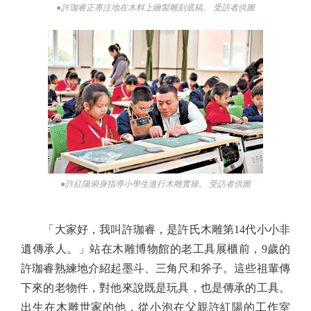
●許珈睿正專注地在木料上繪製雕刻底稿。 受訪者供圖
●許紅陽俯身指導小學生進行木雕實操。 受訪者供圖
「大家好，我叫許珈睿，是許氏木雕第14代小小非
遺傳承人。」站在木雕博物館的老工具展櫃前，9歲的
許珈睿熟練地介紹起墨斗、三角尺和斧子。這些祖輩傳
下來的老物件，對他來說既是玩具，也是傳承的工具。
出生在木雕世家的他，從小泡在父親許紅陽的工作室