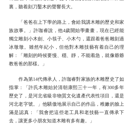
裏，聽着刻刀鑿木的聲響長大。
「爸爸在上下學的路上，會給我講木雕的歷史和家
族故事。」許珈睿說，他4歲開始學畫畫，現在已經能
獨立雕刻小木劍、小筷子、小木勺，還跟着爸爸雕刻過
冰墩墩。雖然年紀小，但他對木雕技藝有着自己的理
解：「雕刻的時候要慢、穩、靜，不能着急，就像爺爺
教爸爸的那樣。」
作為第14代傳承人，許珈睿對家族的木雕歷史了如
指掌：「許氏木雕始於清朝康熙三十一年，有300多年
歷史了，是河北省級非物質文化遺產代表性項目，還是
河北老字號。」他驕傲地展示自己的作品，稚嫩的臉上
滿是認真：「我會把這些老工具和老技藝一直傳承下
去，讓更多小朋友知道木雕有多有趣。」