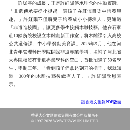
許珈睿的成長，正是許紅陽傳承理念的生動實踐。
「非遺傳承要從小抓起，讓孩子在耳濡目染中培養興
趣。」許紅陽不僅將兒子培養成小小傳承人，更通過
「非遺進校園」，讓更多學生接觸木雕技藝。他在石家
莊10餘所院校設立木雕創新工作室，將木雕課引入高校
公共選修課、中小學勞動美育課。2025年9月，他在河
北青年管理幹部學院開設非遺專業學科，填補了河北省
大專院校沒有非遺專業學科的空白，首批招錄了50名學
生，學制三年。「看到孩子們拿起刻刀的樣子，我就知
道，300年的木雕技藝後繼有人了。」許紅陽欣慰表
示。
讀香港文匯報PDF版面
香港大公文匯傳媒集團有限公司版權所有
© 1997-2026 WWW.TKWW.HK LIMITED.