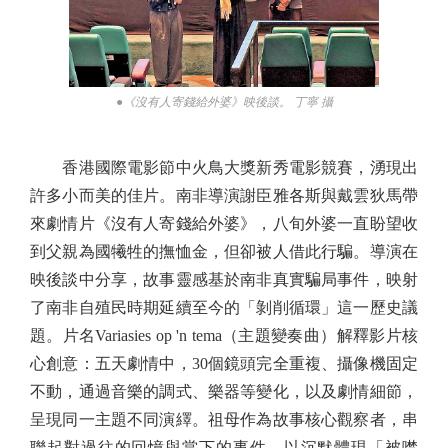
●《沒有人寄錢給外婆》映後談。 丁寧 攝
香港國際電影節中火鳥大獎新秀電影競賽，湧現出
許多小而美的佳片。南非導演謝臣雅各斯與戴雲狄馬帶
來劇情片《沒有人寄錢給外婆》，八旬外婆一直盼望收
到父親為國犧牲的撫恤金，但卻被人借此行騙。導演在
映後談中分享，故事靈感基於南非真實騙局事件，映射
了南非自殖民時期延續至今的「剝削循環」這一歷史議
題。片名Variasies op 'n tema（主題變奏曲）解釋影片核
心創意：五天劇情中，30個鏡頭完全重複、攝像機固定
不動，通過音樂的調式、樂器等變化，以及劇情細節，
呈現同一主題不同演繹。祖母作為故事核心觀察者，串
聯起對過往的回憶與當下的事件，以沉默體現「被噤