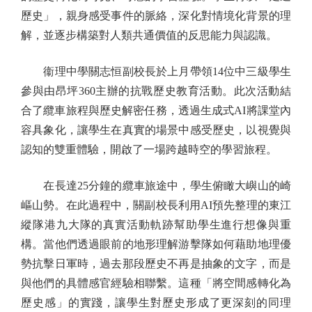
歷史」，親身感受事件的脈絡，深化對情境化背景的理
解，並逐步構築對人類共通價值的反思能力與認識。
衞理中學關志恒副校長於上月帶領14位中三級學生
參與由昂坪360主辦的抗戰歷史教育活動。此次活動結
合了纜車旅程與歷史解密任務，透過生成式AI將課堂內
容具象化，讓學生在真實的場景中感受歷史，以視覺與
認知的雙重體驗，開啟了一場跨越時空的學習旅程。
在長達25分鐘的纜車旅途中，學生俯瞰大嶼山的崎
嶇山勢。在此過程中，關副校長利用AI預先整理的東江
縱隊港九大隊的真實活動軌跡幫助學生進行想像與重
構。當他們透過眼前的地形理解游擊隊如何藉助地理優
勢抗擊日軍時，過去那段歷史不再是抽象的文字，而是
與他們的具體感官經驗相聯繫。這種「將空間感轉化為
歷史感」的實踐，讓學生對歷史形成了更深刻的同理