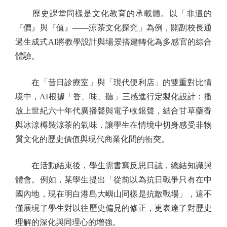
歷史課堂同樣是文化教育的承載體。以「非遺的
『價』與『值』——涼茶文化探究」為例，關副校長通
過生成式AI將教學設計與場景搭建轉化為多感官的綜合
體驗。
在「昔日診療室」與「現代便利店」的雙重對比情
境中，AI根據「香、味、聽」三感進行定製化設計：播
放上世紀六十年代廣播聲與電子收銀聲，結合甘草藥香
與冰涼樽裝涼茶的氣味，讓學生在情境中切身感受非物
質文化的歷史價值與現代商業化間的衝突。
在活動結束後，學生需書寫反思日誌，總結知識與
體會。例如，某學生提出「從前以為抗日戰爭只有在中
國內地，現在明白港島大嶼山同樣是抗敵戰場」，這不
僅展現了學生對以往歷史偏見的修正，更表達了對歷史
理解的深化與同理心的增強。