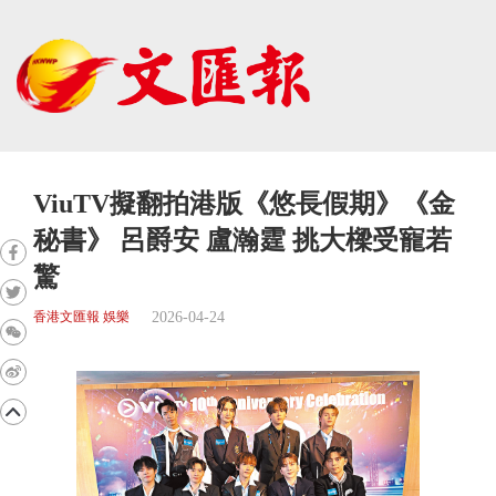
ViuTV擬翻拍港版《悠長假期》《金
秘書》 呂爵安 盧瀚霆 挑大樑受寵若
驚
2026-04-24
香港文匯報 娛樂