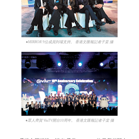
●MIRROR 9位成員到場支持。 香港文匯報記者子棠 攝
●眾人齊賀 ViuTV開台10周年。 香港文匯報記者子棠 攝