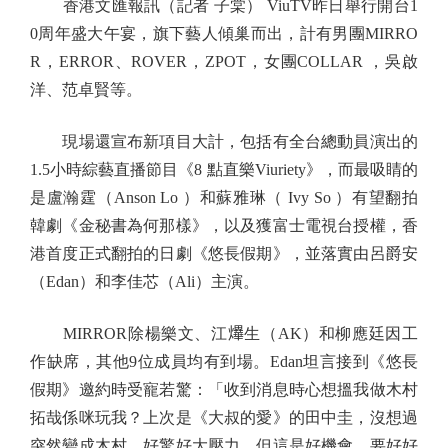
香港文匯報訊（記者 子棠） ViuTV昨日舉行開台1
0周年盛大午宴，旗下藝人傾巢而出，計有男團MIRRO
R，ERROR、ROVER，ZPOT，女團COLLAR ，吳啟
洋、范卓賢等。
現場還宣布新項目大計，包括有全台總動員演出的
1.5小時綜藝直播節目《8 點直樂Viuriety》，而最吸睛的
是盧瀚霆（Anson Lo ）和蘇雅琳（ Ivy So ）有望翻拍
韓劇《金秘書為何那樣》，以及獲富士電視台授權，香
港首度正式翻拍的日劇《悠長假期》，並落實由呂爵安
（Edan）和李佳芯（Ali）主演。
MIRROR除楊樂文、江𤒹生（AK）和柳應廷因工
作缺席，其他9位成員均有到場。Edan坦言接到《悠長
假期》邀約時受寵若驚：「收到消息時心想搵我做木村
拓哉係咪玩我？上次是《大叔的愛》的田中圭，沒想過
突然變成木村，好驚好大壓力，但這是好機會，要好好