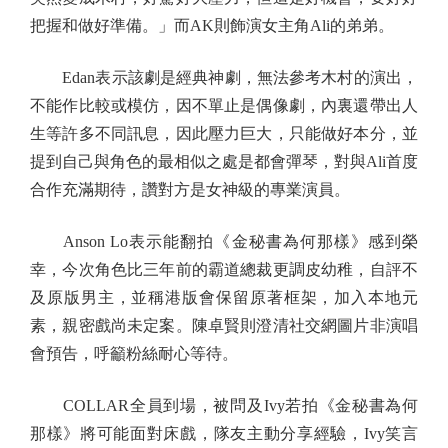
把握和做好準備。」而AK則飾演女主角Ali的弟弟。
Edan表示該劇是經典神劇，無法參考木村的演出，
不能作比較或模仿，因不單止是偶像劇，內裏還帶出人
生等許多不同訊息，因此壓力巨大，只能做好本分，並
提到自己與角色的最相似之處是都會彈琴，對與Ali首度
合作充滿期待，讚對方是女神級的專業演員。
Anson Lo表示能翻拍《金秘書為何那樣》感到榮
幸，今次角色比三年前的霸道總裁更調皮幼稚，自評不
及原版男主，並稱港版會保留原著框架，加入本地元
素，親密戲尚未定案。陳卓賢則澄清社交網圖片非演唱
會預告，呼籲粉絲耐心等待。
COLLAR全員到場，被問及Ivy若拍《金秘書為何
那樣》將可能面對床戲，隊友主動分享經驗，Ivy笑言