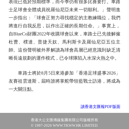
表現已低於預期標準，而今季仍有很多比賽要打。車路
士足球會全體成員祝羅仙尼亞未來一切順利。」聲明進
一步指出：「球會正努力尋找穩定的主教練職位，我們
將進行自我反思，以作出正確的長期任命。」事實上，
自BlueCo財團2022年收購球會以來，車路士已先後解僱
杜曹、樸達、普捷天奴、馬利斯卡及羅仙尼亞五位主
帥。這份聲明被外界解讀為球會高層已經意識到缺乏清
晰長遠規劃的運作模式，已令球隊陷入水深火熱之中。
車路士將於8月5日來港參加「香港足球盛事2026」
友賽祖雲達斯，屆時誰將掌舵帶領藍戰士訪港，將成為
一大關注點。
讀香港文匯報PDF版面
香港大公文匯傳媒集團有限公司版權所有
© 1997-2026 WWW.TKWW.HK LIMITED.