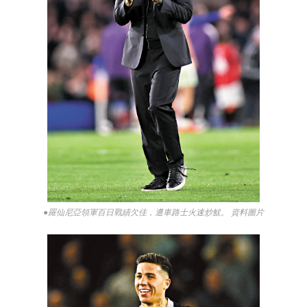
●羅仙尼亞領軍百日戰績欠佳，遭車路士火速炒魷。 資料圖片