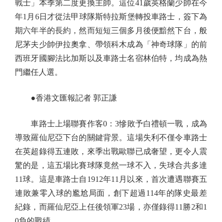
戰士」本季第二度更換主帥。這位41歲英格蘭少帥在今
年1月6日才從法甲球隊斯特拉斯堡轉投車路士，簽下為
期六年半的長約，然而短短三個多月後便黯然下台，般
尼茅夫少帥伊拉奧拿、帶領科木成為「神奇球隊」的前
西班牙國腳法比加斯以及車路士名宿林伯特，均成為熱
門繼任人選。
●香港文匯報記者 郭正謙
車路士上場聯賽作客0：3慘敗予白禮頓一戰，成為
導致羅仙尼亞下台的關鍵背景。這場失利不僅令車路士
在英超錄得五連敗，來季出戰歐聯已成奢望，更令人震
驚的是，這五場比賽球隊竟然一球不入，失球合共多達
11球。這是車路士自1912年11月以來，首次遭遇聯賽五
連敗兼零入球的尷尬局面，創下超過114年的隊史最差
紀錄，而羅仙尼亞上任後領軍23場，亦僅錄得11勝2和1
0負的戰績。