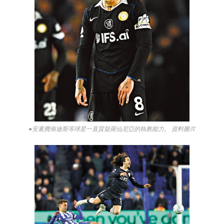
●安素費南迪斯等球星一直質疑羅仙尼亞的執教能力。 資料圖片