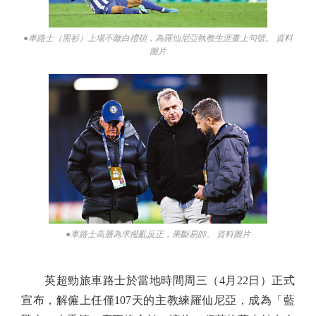
●車路士（黑衫）上場不敵白禮頓，為羅仙尼亞執教生涯畫上句號。 資料
圖片
●車路士高層為求撥亂反正，果斷易帥。 資料圖片
英超勁旅車路士於當地時間周三（4月22日）正式
宣布，解僱上任僅107天的主教練羅仙尼亞，成為「藍