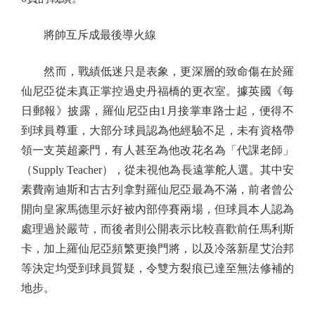
將帥互斥成最後導火線
然而，戰績低迷只是表象，更深層的致命傷在於羅
仙尼亞從未真正掌控過史丹福橋的更衣室。據英國《每
日郵報》披露，羅仙尼亞由1月接掌車路士起，便得不
到球員尊重，大部分球員認為他經驗不足，未有資格帶
領一支英超豪門，有人甚至為他改花名為「代課老師」
（Supply Teacher），從未視他為長遠掌舵人選。其中安
素費南迪斯和古古列拿對羅仙尼亞最為不滿，前者曾公
開向皇家馬德里示好被內部停賽兩場，但球員本人認為
處理過於嚴苛，而後者則公開表示比較喜歡前任馬利斯
卡，加上羅仙尼亞頻繁更換門將，以及冷落新星艾治邦
等決定均受到球員質疑，令雙方裂痕已達至無法修補的
地步。