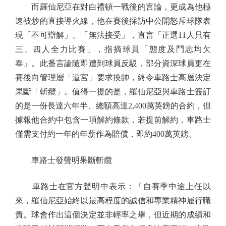
而羅仙尼亞在對白禮頓一戰後的言論，更成為他極
速被炒的直接導火線，他在賽後採訪中公開怒斥球隊表
現「不可辯解」、「無法接受」，直言「正選11人只有
三、四人全力比賽」，指摘球員「態度及鬥志均欠
奉」。此番言論隨即遭到球員反駁，部分資深球員更在
賽後向管理層「逼宮」要求換帥，終令車路士高層決定
果斷「斬纜」。值得一提的是，羅仙尼亞與車路士簽訂
的是一份長達六年半、總額高達2,400萬英鎊的合約，但
據報他合約中包含一項解約條款，若提前解約，車路士
僅需支付約一年的年薪作為賠償，即約400萬英鎊。
車路士發聲明果斷斬纜
車路士在官方聲明中表示：「自賽季中途上任以
來，羅仙尼亞始終以最高程度的誠信和專業精神履行職
責。球會作出這個決定並非輕率之舉，但近期的成績和