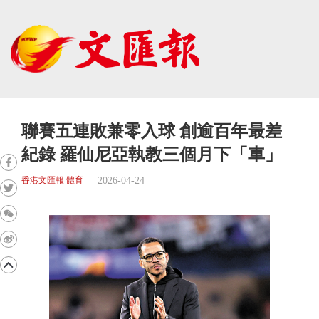
聯賽五連敗兼零入球 創逾百年最差
紀錄 羅仙尼亞執教三個月下「車」
2026-04-24
香港文匯報 體育