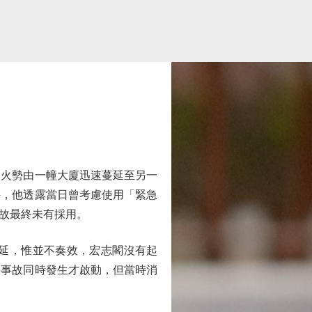
火勢由一幢大廈迅速蔓延至另一
外，他透露當日曾考慮使用「緊急
故最終未有採用。
延，惟並不奏效，宏志閣沒有起
宗事故同時發生才啟動，但當時消