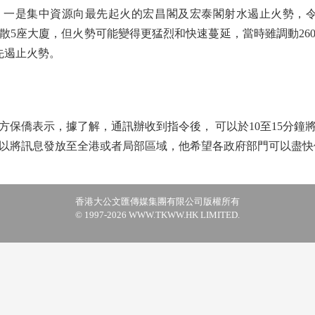
是集中資源向最先起火的宏昌閣及宏泰閣射水遏止火勢，令
散5座大廈，但火勢可能變得更猛烈和快速蔓延，當時雖調動26
先遏止火勢。
僑表示，據了解，通訊辦收到指令後， 可以於10至15分鐘
以將訊息發放至全港或者局部區域，他希望各政府部門可以盡快
香港大公文匯傳媒集團有限公司版權所有
© 1997-2026 WWW.TKWW.HK LIMITED.