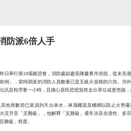
消防派6倍人手
日舉行第18場聽證會，消防處副處長陳慶勇作供指，從未見過
前例」，當時調派的消防人員數量已是五級火規模的六倍。另
出訊息程序要一小時，且擔心居民恐慌貿然走出單位或更危險，
他座數前已派員到天台淋水，淋濕棚架及棚網以阻止火勢蔓
火災升至「災難級」，他解釋「災難級」通常涉及全港性、多
災難級」程度。