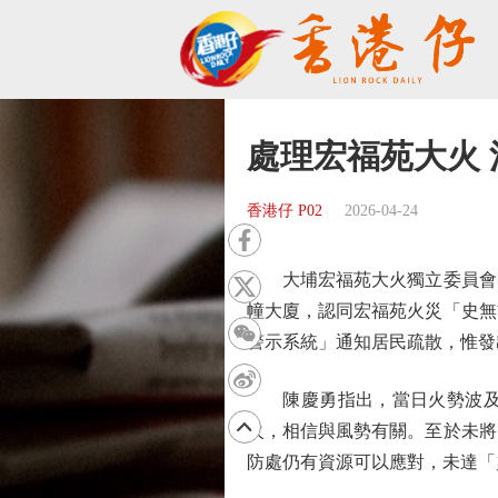
處理宏福苑大火 
香港仔 P02
2026-04-24
大埔宏福苑大火獨立委員會昨
幢大廈，認同宏福苑火災「史無
警示系統」通知居民疏散，惟發
陳慶勇指出，當日火勢波及其
火，相信與風勢有關。至於未將
防處仍有資源可以應對，未達「