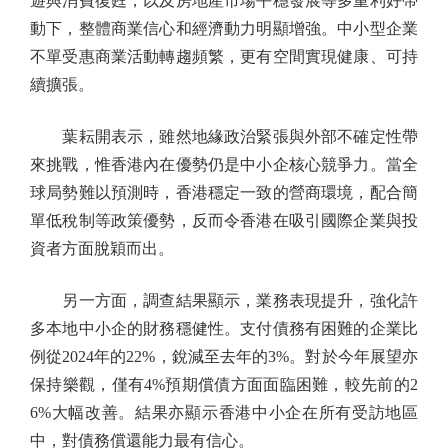
遊與消費復甦，以及房地產市場平穩發展等多重利好帶
動下，整體商業信心和經濟動力明顯增強。中小型企業
不單受惠商業活動轉趨頻繁，更有空間實現健康、可持
續擴張。
葉耘開表示，雖然地緣政治緊張與外部不確定性帶
來挑戰，惟香港內在優勢仍是中小企核心競爭力。當全
球局勢難以預測時，香港穩定一致的營商環境，配合簡
單低稅制等政策優勢，反而令香港在吸引國際企業與投
資者方面脫穎而出。
另一方面，調查結果顯示，業務表現提升，強化許
多本地中小企的財務穩健性。支付債務有困難的企業比
例從2024年的22%，銳減至去年的3%。對於今年展望亦
保持樂觀，僅有4%預期償債方面面臨困難，較先前的2
6%大幅改善。結果亦顯示香港中小企在所有受訪地區
中，對債務償還能力最有信心。