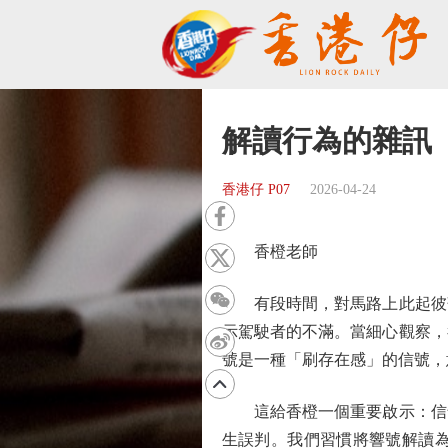
解讀行為的雜訊
香港仔 P07
2026-04-24
香橙老師
有段時間，對馬路上此起彼落
示駕駛者的不滿。當細心觀察，
號是一種「刷存在感」的信號，
這給香橙一個重要啟示：信號
生誤判。我們習慣將響號解讀