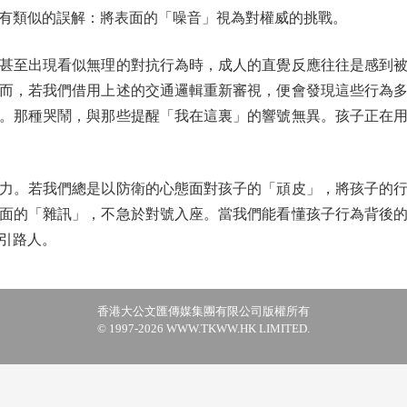
有類似的誤解：將表面的「噪音」視為對權威的挑戰。
至出現看似無理的對抗行為時，成人的直覺反應往往是感到被
而，若我們借用上述的交通邏輯重新審視，便會發現這些行為
。那種哭鬧，與那些提醒「我在這裏」的響號無異。孩子正在
。若我們總是以防衛的心態面對孩子的「頑皮」，將孩子的行
面的「雜訊」，不急於對號入座。當我們能看懂孩子行為背後
引路人。
香港大公文匯傳媒集團有限公司版權所有
© 1997-2026 WWW.TKWW.HK LIMITED.