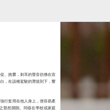
促、挑釁，刺耳的聲音彷彿在宣
明白，在該種駕駛的潛規則下，響
強行套用在他人身上，便容易產
之豁然開朗。同樣在學校或家庭