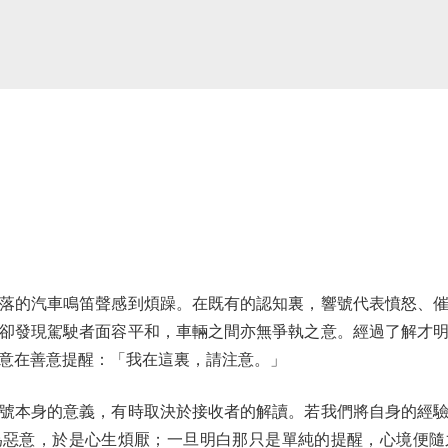
的汽車鳴笛聲感到煩躁。在既有的認知裏，響號代表憤怒、催
卻發現駕駛者面容平和，車輛之間亦無爭執之意。經過了解才
意在善意提醒：「我在這裏，請注意。」
本身的意義，有時取決於接收者的解讀。若我們將自身的經驗
為惡意，於是心生煩厭；一旦明白那只是單純的提醒，心境便隨