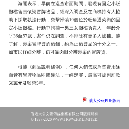
海關表示，早前在巡查市面期間，發現有固定小販
攤檔售賣懷疑冒牌物品，經深入調查及在商標持有人協
助下採取執法行動，突擊掃蕩19個位於旺角通菜街的固
定小販攤檔。行動中拘捕一男三女攤檔負責人，年齡介
乎36至57歲，案件仍在調查，不排除有更多人被捕。據
了解，涉案冒牌貨的價錢，約為正價貨品的十分之一。
如市民仔細分辨，仍可靠肉眼分辨涉案的冒牌貨。
根據《商品說明條例》，任何人銷售或為售賣用途
而管有冒牌物品即屬違法，一經定罪，最高可被判罰款
50萬元及監禁5年。
讀大公報PDF版面
香港大公文匯傳媒集團有限公司版權所有
© 1997-2026 WWW.TKWW.HK LIMITED.