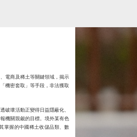
、電商及稀土等關鍵領域，揭示
」「機密套取」等手段，非法獲取
透破壞活動正變得日益隱蔽化、
情報機關覬覦的目標。境外某有色
其掌握的中國稀土收儲品類、數