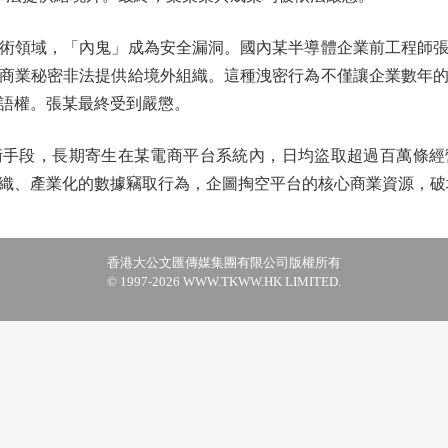
領域，「內鬼」成為安全漏洞。國內某半導體企業前工程師張
商業秘密非法提供給境外組織。這種洩密行為不僅讓企業數年
語權。張某最終受到嚴懲。
段，長期寄生在某電商平台系統內，日均盜取超過百萬條經
織、產業化的數據竊取行為，企圖掏空平台的核心商業資源，破
香港大公文匯傳媒集團有限公司版權所有
© 1997-2026 WWW.TKWW.HK LIMITED.