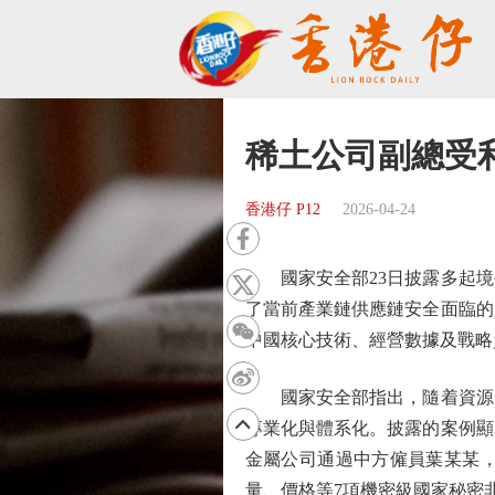
稀土公司副總受
香港仔 P12
2026-04-24
國家安全部23日披露多起境
了當前產業鏈供應鏈安全面臨的
中國核心技術、經營數據及戰略
國家安全部指出，隨着資源開
專業化與體系化。披露的案例顯
金屬公司通過中方僱員葉某某
量、價格等7項機密級國家秘密