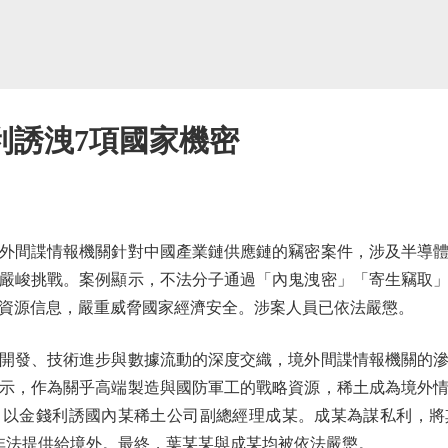
利誘洩7項國家機密
外間諜情報機關針對中國產業鏈供應鏈的竊密案件，涉及半導體
嚴峻挑戰。案例顯示，不法分子通過「內鬼洩密」「寄生竊取
資源信息，嚴重威脅國家經濟安全。涉案人員已依法嚴懲。
發、技術進步與數據流動的深度交織，境外間諜情報機關的滲
示，作為關乎高端製造與國防軍工的戰略資源，稀土成為境外
，以金錢利誘國內某稀土公司副總經理成某。成某為謀私利，將
非法提供給境外。最終，葉某某與成某均被依法嚴懲。