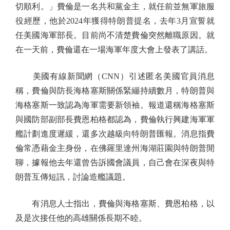
切順利。」費倫是一名共和黨金主，就任前並無軍旅服
役經歷，他於2024年獲得特朗普提名，去年3月宣誓就
任美國海軍部長。目前尚不清楚費倫突然離職原因。就
在一天前，費倫還在一場海軍年度大會上發表了講話。
美國有線新聞網（CNN）引述匿名美國官員消息
稱，費倫與防長海格塞斯關係緊繃持續數月，特朗普與
海格塞斯一致認為海軍需要新領袖。報道還稱海格塞斯
與國防部副部長費恩柏格都認為，費倫執行興建海軍軍
艦計劃進度遲緩，還多次越級向特朗普匯報。消息指費
倫常憑藉金主身份，在佛羅里達州海湖莊園與特朗普閒
聊，據報他去年還曾告訴國會議員，自己會在深夜與特
朗普互傳短訊，討論造艦議題。
有消息人士指出，費倫與海格塞斯、費恩柏格，以
及是次接任他的高雄關係長期不睦。