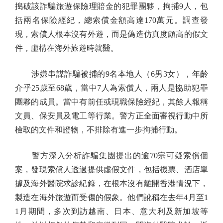
搗破該詐騙旅遊保險理賠金的犯罪團夥，拘捕9人，包
括兩名保險經紀，總索償金額高達170萬元。調查發
現，索償人根本沒有外遊，而是偽造仿真度頗高的假文
件，虛構在海外旅遊時就醫。
涉嫌串謀詐騙被捕的9名本地人（6男3女），年齡
介乎25歲至68歲，當中7人為索償人，兩人是協助犯罪
團夥的成員。當中有前任或現職保險經紀，其餘人報稱
文員、保安員及電工等行業。警方正全面審視行動中所
檢取的文件和證物，不排除有進一步拘捕行動。
警方深入分析詐騙集團提出的逾70宗可疑索償個
案，發現索償人透過提供虛假文件，包括機票、酒店單
據及海外醫院求診紀錄，在根本沒有離開香港情況下，
製造在海外旅遊而受傷的假象。他們訛稱在去年4月至1
1月期間，多次到訪越南、日本、意大利及新加坡等