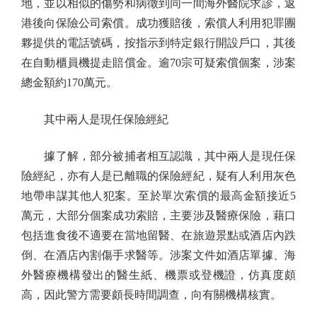
地，並以相似的傷勢和病徵到同一間海外醫院求診，返
港後向保險公司索償。成功獲賠後，索償人利用犯罪團
夥提供的電話號碼，按指示到特定銀行開設戶口，其後
在自動櫃員機提走賠償金。逾70宗可疑索償個案，涉案
總金額約170萬元。
其中兩人是現任保險經紀
據了解，部分被捕者相互認識，其中兩人是現任保
險經紀，亦有人是已離職的保險經紀，疑有人利用灰色
地帶串謀其他人犯案。至於單次索償的最高金額接近5
萬元，大部分個案成功索賠，主要涉及醫療保險，藉口
包括進食後不適要在當地留醫、在旅遊景點或酒店內跌
倒、在酒店內割傷手求醫等。涉案文件如酒店單據、海
外醫療機構發出的醫生紙、機票或登機證，仿真度頗
高，因此警方需要頗長時間調查，向有關機構核實。