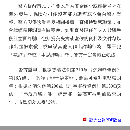
警方提醒市民，不要以為索償金額少或虛構意外在
海外發生，保險公司便沒有能力調查或不會向警方舉
報。警方與保險業界及相關機構一直保持緊密聯繫，並
會繼續積極調查有關案件。如調查發現任何人以欺騙手
段並意圖詐騙，包括提交失實或虛假的資料及文件藉以
作出虛假索償，或串謀其他人作出詐騙行為，即干犯
「欺詐」罪或「串謀詐騙」罪，警方一定會嚴正執法。
警方重申，根據香港法例第210章《盜竊罪條例》
第16A條，「欺詐」罪一經定罪，最高可被判處監禁14
年；根據香港法例第200章《刑事罪行條例》第159C(6)
條，「串謀詐騙」罪一經定罪，最高可被判處監禁14
年，市民切勿以身試法。
讀大公報PDF版面