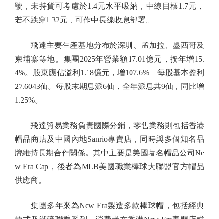
號，未持貨可考慮於1.4元水平吸納，中線目標1.7元，
若不跌穿1.32元，可作中長線收息部署。
飛達主要生產基地分布於深圳、孟加拉、墨西哥及
柬埔寨等地。集團2025年營業額17.01億元，按年增15.
4%。股東應佔溢利1.18億元，增107.6%，每股基本盈利
27.6043仙。每股末期息派6仙，全年派息共9仙，同比增
1.25%。
飛達貿易業務負責國際分銷，零售業務則包括香港
帽品商店及中國內地Sanrio專賣店，同時與多個知名品
牌維持長期合作關係。其中主要是美國著名帽品公司Ne
w Era Cap，後者為MLB美國職業棒球大聯盟官方帽品
供應商。
集團多年來為New Era製造多款棒球帽，包括經典