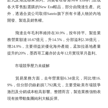
款式及潮流聯乘系列。消費者在香港New Era專門店或
各大零售點選購的New Era帽品，部分由飛達生產。此
外，透過合資公司取得Sanrio旗下所有卡通人物於內地
開發、製造及銷售權。
飛達去年毛利率維持在30.9%，按年持平。製造業
務營業額達10.67億元，升14.5%，分部溢利2.38億元，
增24.9%，主要得益於優化海外產能，孟加拉基地產量
提升約20%，墨西哥工廠亦於去年12月實現單月盈利。
市場競爭壓力未緩解
貿易業務方面，去年營業額6.34億元，同比增16.
9%，但分部仍錄虧損7,792萬元，主要受歐美市場競爭
激烈及分銷成本較高影響。整體而言，製造業務強勁表
現有效帶動集團純利大幅反彈。