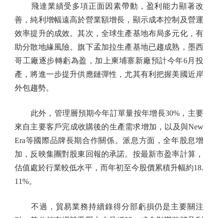
飛達業績受多項正面因素帶動，盈利能力顯著改
善，純利增幅遠高於營業額增長，顯示成本控制及營運
效率提升的成效。其次，全球生產基地布局多元化，有
助分散地緣風險。旗下孟加拉生產基地已趨成熟，墨西
哥工廠逐步轉虧為盈，加上柬埔寨新廠預計今年6月投
產，將進一步提升供應鏈彈性，尤其有利把握美國近岸
外包趨勢。
此外，管理層預期今年訂單量按年增長30%，主要
來自主要客戶完成收購後的生產需求增加，以及與New
Era等國際品牌長期合作關係。派息方面，全年股息增
加，反映集團對股東回報的承諾。按最新市盈率計算，
估值處於行業較低水平，而年初至今股價累積升幅約18.
11%。
不過，貿易業務持續錄得分部虧損仍是主要關注