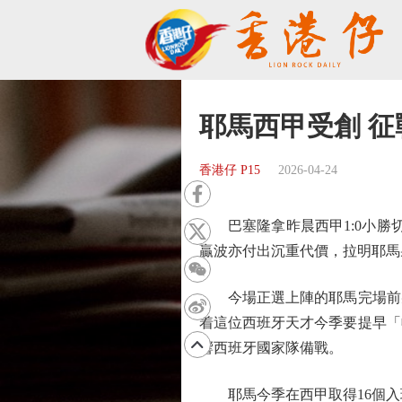
耶馬西甲受創 
香港仔 P15
2026-04-24
巴塞隆拿昨晨西甲1:0小勝切
贏波亦付出沉重代價，拉明耶馬
今場正選上陣的耶馬完場前射
着這位西班牙天才今季要提早「
響西班牙國家隊備戰。
耶馬今季在西甲取得16個入球，