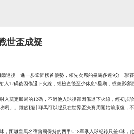
征戰世盃成疑
爾達後，進一步鞏固榜首優勢，領先次席的皇馬多達9分，聯
射入12碼後因傷退下火線，經檢查後至少休息5星期，或會影響
入奠定勝局的12碼，不過他入球後卻因傷退下火線，經初步診
收咧」。雖然預計耶馬可以趕及在世界盃決賽周開始前康復，
距離皇馬名宿魯爾保持的西甲U18單季入球紀錄只差3球，他累