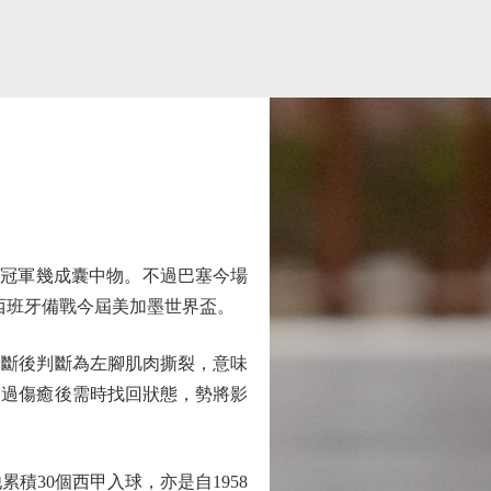
賽冠軍幾成囊中物。不過巴塞今場
西班牙備戰今屆美加墨世界盃。
斷後判斷為左腳肌肉撕裂，意味
不過傷癒後需時找回狀態，勢將影
積30個西甲入球，亦是自1958