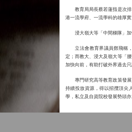
教育局局長蔡若蓮指是次排名
港一流學府、一流學科的雄厚實
浸大嶺大等「中間梯隊」加
立法會教育界議員鄧飛稱，從
定；而教大、浸大及嶺大等「腰
加快向前，有助打破外界過去只
專門研究高等教育政策發展的
持續投放資源，得以招攬頂尖
學，私立及自資院校發展勢頭亦