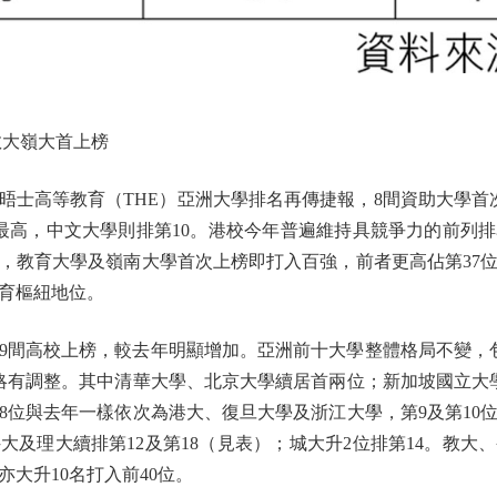
教大嶺大首上榜
晤士高等教育（THE）亞洲大學排名再傳捷報，8間資助大學首次
最高，中文大學則排第10。港校今年普遍維持具競爭力的前列
0位，教育大學及嶺南大學首次上榜即打入百強，前者更高佔第37
育樞紐地位。
9間高校上榜，較去年明顯增加。亞洲前十大學整體格局不變，
略有調整。其中清華大學、北京大學續居首兩位；新加坡國立大
至8位與去年一樣依次為港大、復旦大學及浙江大學，第9及第10
大及理大續排第12及第18（見表）；城大升2位排第14。教大
亦大升10名打入前40位。