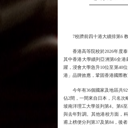
7校躋前四十港大續排第6 
香港高等院校於2026年度泰
其中香港大學續列亞洲第6全港
躍，浸會大學急升10位至第4
港」品牌效應，鞏固香港國際教
今年有36個國家及地區共92
佔2間，一間來自日本，只名次
坡南洋理工大學並列第4。第6
與去年對調。其他港校方面，科
甫上榜便分列第37及第84，後者