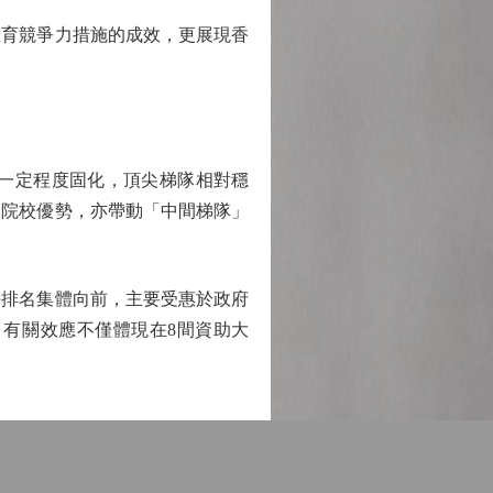
育競爭力措施的成效，更展現香
一定程度固化，頂尖梯隊相對穩
尖院校優勢，亦帶動「中間梯隊」
排名集體向前，主要受惠於政府
有關效應不僅體現在8間資助大