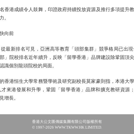
香港成績令人鼓舞，印證政府持續投放資源及推行多項提升教
力。
快向前
最新排名可見，亞洲高等教育「頭部集群」競爭格局已出現
部」院校排名近年續升，反映「留學香港」品牌建設除鞏固頂
認識個別龍頭院校的局面。
香港恒生大學常務暨學術及研究副校長莫家豪則指，本港大學
人才來港發展和升學，鞏固「留學香港」品牌和擴充教研資源；
見增長。
香港大公文匯傳媒集團有限公司版權所有
© 1997-2026 WWW.TKWW.HK LIMITED.