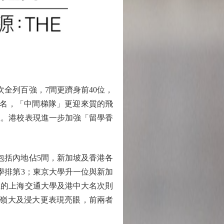
全列百強，7間更躋身前40位，
排名，「中間梯隊」更迎來質的飛
位。港校表現進一步加強「留學香
包括內地佔5間，新加坡及香港各
學排第3；東京大學升一位與新加
位的上海交通大學及港中大名次則
、嶺大及浸大更表現亮眼，前兩者