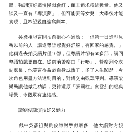
體，強調演好戲慢慢就會紅，而非追求粉絲數量。他又
談及一直有「導演夢」，但可能要等女兒上大學後才能
實現，且希望親自編寫劇本。
吳彥祖坦言開拍前擔心不適應：「但第一日造型見
番以前的人，講返粵語感覺好舒服，有回家的感覺。」
他稱過去拍英語片僅10部，但粵語片卻有60多部，講回
粵語拍戲更自在。從前演警察由「行咇」、督察到今次
副處長，他笑言得益於自身成熟了，多了人生閱歷，今
次角色用盡方法達到目的，對錯交由觀眾評判。導演梁
樂民讚他做足功課，更神還原「張國柱」食雪茄的經典
場景，令觀眾有連結感。
讚劉俊謙演技好又勤力
戲中吳彥祖與劉俊謙對手戲最多，他大讚對方靚