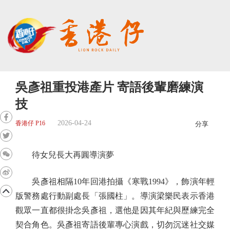
吳彥祖重投港產片 寄語後輩磨練演
技
2026-04-24
香港仔 P16
分享
待女兒長大再圓導演夢
吳彥祖相隔10年回港拍攝《寒戰1994》，飾演年輕
版警務處行動副處長「張國柱」。導演梁樂民表示香港
觀眾一直都很掛念吳彥祖，選他是因其年紀與歷練完全
契合角色。吳彥祖寄語後輩專心演戲，切勿沉迷社交媒