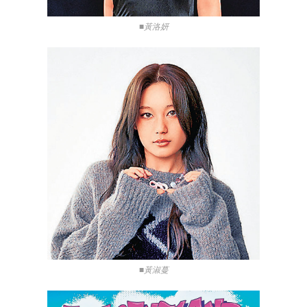
■黃洛妍
■黃淑蔓