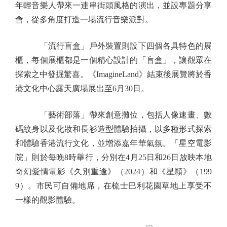
年輕音樂人帶來一連串街頭風格的演出，並設專題分享
會，從多角度打造一場流行音樂派對。
「流行盲盒」戶外裝置則設下四個各具特色的展
櫃，每個展櫃都是一個精心設計的「盲盒」，讓觀眾在
探索之中發掘驚喜。《ImagineLand》結束後展覽將於香
港文化中心露天廣場展出至6月30日。
「藝術部落」帶來創意攤位，包括人像速畫、數
碼紋身以及化妝和長衫造型體驗拍攝，以多種形式探索
和體驗香港流行文化，並增添嘉年華氣氛。「星空電影
院」則於每晚8時舉行，分別在4月25日和26日放映本地
奇幻愛情電影《久別重逢》（2024）和《星願》（199
9）。市民可自備地席，在梳士巴利花園草地上享受不
一樣的觀影體驗。