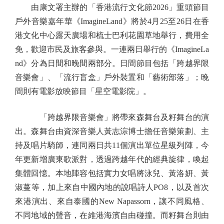
由康文署主辦的「香港流行文化節2026」重頭節目
戶外音樂嘉年華《ImagineLand》將於4月25至26日在香
港文化中心露天廣場和梳士巴利花園草地舉行，費用全
免，歡迎市民及旅客參與。一連兩日舉行的《ImagineLa
nd》分為日間和晚間兩部分。日間節目包括「跨越界限
音樂會」、「流行盲盒」戶外裝置和「藝術部落」；晚
間則有電影放映節目「星空電影院」。
「跨越界限音樂會」將帶來森舞台及籽舞台的演
出。森舞台由資深音樂人黃志淙博士擔任音樂策劃、主
持及唱片騎師，連同兩日共11個演出單位星級列陣，今
年更新增廣東歌派對，透過跨越年代的經典旋律，喚起
集體回憶。本地陣容包括實力女唱將泳兒、黃洛妍、黃
淑蔓等，加上來自中國內地的說唱詩人PO8，以及首次
來港演出、來自泰國的New Napassorn，讓不同風格、
不同地域的聲音，在維港海濱自由碰撞。而籽舞台則由