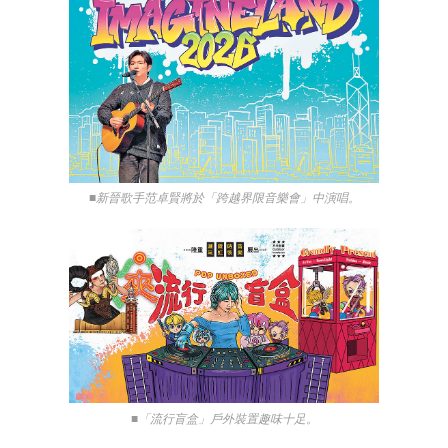
■新晉歌手范卓賢將於「跨越界限音樂會」中演唱。
■「流行盲盒」戶外裝置趣味十足。