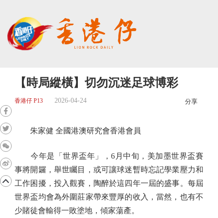
【時局縱橫】切勿沉迷足球博彩
2026-04-24
香港仔 P13
分享
朱家健 全國港澳研究會香港會員
今年是「世界盃年」，6月中旬，美加墨世界盃賽
事將開鑼，舉世矚目，或可讓球迷暫時忘記學業壓力和
工作困擾，投入觀賽，陶醉於這四年一屆的盛事。每屆
世界盃均會為外圍莊家帶來豐厚的收入，當然，也有不
少賭徒會輸得一敗塗地，傾家蕩產。