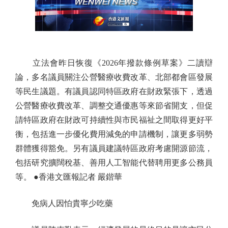
立法會昨日恢復《2026年撥款條例草案》二讀辯
論，多名議員關注公營醫療收費改革、北部都會區發展
等民生議題。有議員認同特區政府在財政緊張下，透過
公營醫療收費改革、調整交通優惠等來節省開支，但促
請特區政府在財政可持續性與市民福祉之間取得更好平
衡，包括進一步優化費用減免的申請機制，讓更多弱勢
群體獲得豁免。另有議員建議特區政府考慮開源節流，
包括研究擴闊稅基、善用人工智能代替聘用更多公務員
等。 ●香港文匯報記者 嚴鍇華
免病人因怕貴寧少吃藥