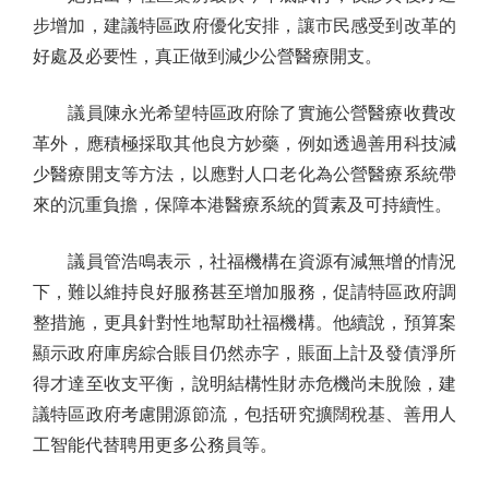
步增加，建議特區政府優化安排，讓市民感受到改革的
好處及必要性，真正做到減少公營醫療開支。
議員陳永光希望特區政府除了實施公營醫療收費改
革外，應積極採取其他良方妙藥，例如透過善用科技減
少醫療開支等方法，以應對人口老化為公營醫療系統帶
來的沉重負擔，保障本港醫療系統的質素及可持續性。
議員管浩鳴表示，社福機構在資源有減無增的情況
下，難以維持良好服務甚至增加服務，促請特區政府調
整措施，更具針對性地幫助社福機構。他續說，預算案
顯示政府庫房綜合賬目仍然赤字，賬面上計及發債淨所
得才達至收支平衡，說明結構性財赤危機尚未脫險，建
議特區政府考慮開源節流，包括研究擴闊稅基、善用人
工智能代替聘用更多公務員等。