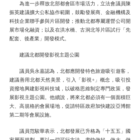
為進一步釋放北部都會區市場活力，立法會議員陳
振英建議擴大公私協作範圍，鼓勵發展商、金融機構及
科技企業聯手參與片區開發；推動北都專屬運營公司開
展市場化融資；以及在洪水橋、古洞北等片區試行「先
配套、後產業」開發模式。
建議北都開發影視主題公園
議員吳永嘉認為，北都應開發特色旅遊吸引遊客，
建議善用北都天然美景，引入「影視+」概念，吸引投
資撥地興建影視科技城，以破格思維制定專門政策，發
展影視主題公園。他續說，將來北都必須有一個面積巨
大、高規格的會展場地，促請特區政府加快建設亞博館
第二期等會展設施。
議員范駿華表示，北都發展已升格為「十五五」國
家層面規劃，要以一切可行方法，盡快做好、做大、做