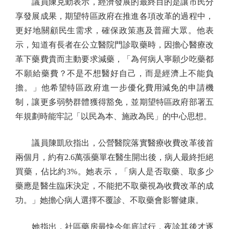
議員陳克勤表示，經濟發展的最終目的是讓市民分
享發展成果，期望特區政府在推進各項改革的過程中，
更好地關顧民生需求，確保政策惠及普羅大眾。他表
示，知道有長者在公立醫院門診取藥時，因擔心醫療改
革下藥費貴而主動要求減藥，「為何病人寧願少吃藥都
不願給藥費？不是不想醫好自己，而是經濟上不能負
擔。」他希望特區政府進一步優化費用減免的申請機
制，讓更多弱勢群體獲得豁免，並期望特區政府部署五
年規劃時能牢記「以民為本、施政為民」的中心思想。
議員陳凱欣指出，公營醫院落實醫療收費改革後首
兩個月，約有2.6萬張藥單在醫生開出後，病人最終拒絕
買藥，佔比約3%。她表示，「病人是否取藥、取多少
藥應是醫生臨床決定，不能把不取藥視為收費改革的成
功。」她擔心病人選擇不覆診、不取藥會影響健康。
她指出，社區藥房最快今年底試行，夜診其後才逐