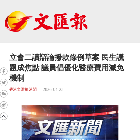
立會二讀辯論撥款條例草案 民生議
題成焦點 議員倡優化醫療費用減免
機制
2026-04-23
香港文匯報 港聞