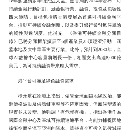
18年起連續多年領先亞太區。金管局於2024年發布「可
持續金融行動計劃」涵蓋銀行業、融資、投資及包容性
四大範疇，目標包括將香港發展為首選可持續金融平
台、推動可持續金融創新，以及提升銀行業對氣候風險
的韌性與透明度。他補充，《香港可持續金融分類目
錄》已將分類框架擴展至6個產業及25項經濟活動，涵
蓋本地及大中華區主要行業。此外，預計到2030年，全
球AI數據中心容量將增長一倍，相關支出高達8,000億
美元，為可持續融資帶來龐大需求。
港平台可滿足綠色融資需求
楊永航在論壇上指出，儘管全球面臨地緣政治、能
源價格波動及供應鏈重整等不確定因素，但氣候變遷的
現實並未改變。他強調「有危就有機」，指出香港作為
國際金融中心及區域可持續連通平台，有能力捕捉因地
緣衝突而分流至亞洲的資本。這些資金可投入氣候減緩