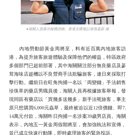
●海關人員展示檢獲證物。香港文匯報記者孫嘉蔚 攝
內地勞動節黃金周將至，料有近百萬內地旅客訪
港，為提升旅客旅遊體驗及保障他們的權益，特區政府
多個部門已超前部署，其中海關關注部分無良藥店及蔘
茸海味店趁機以不良營商手法欺騙旅客，連日來採取打
擊行動。繼前日在旺角拘捕一名以「両變錢」手法銷售
珍珠草的藥店男職員後，海關人員再根據旅客舉報，發
現同區有藥店以「買幾多送幾多」新手法呃旅客，事主
原只想購買6,000元蟲草，最終被迫以近12倍價錢、即7.
14萬元付款，海關昨日拘捕一名涉案39歲男店員。海關
表示，內地五一黃金周假期將至，會加強執法和宣傳，
並已成立快速行動隊，即時處理旅客的緊急投訴。