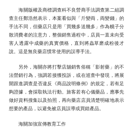
海關版權及商標調查科不良營商手法調查第二組調
查主任鄭浩然表示，本案看似與「斤變両，両變錢」的
手法不同，但藥店只是用「買幾多送幾多」作為幌子分
散消費者的注意力，整個銷售過程中，店員一直未向受
害人透露中成藥的真實價格，直到將蟲草磨成粉後才
說。這是無良藥店慣常使用的誤導手法。
另外，海關亦將打擊店舖銷售俗稱「影射藥」的不
法營銷行為，強調若接獲投訴，或在巡查中發現，將展
開跟進調查是否違反《商品說明條例》的規定，若有足
夠證據，會採取執法行動。旅客若有心儀藥品，應事先
做好資料搜集以及拍照，再向藥店店員清楚明確地表示
想要的產品，以避免被店員誤導或買錯產品。
海關加強宣傳教育工作