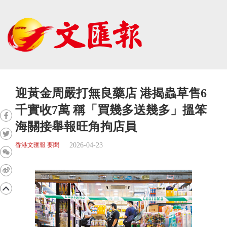
迎黃金周嚴打無良藥店 港揭蟲草售6
千實收7萬 稱「買幾多送幾多」搵笨
海關接舉報旺角拘店員
2026-04-23
香港文匯報 要聞