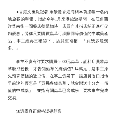
●香港文匯報記者 蕭景源香港海關早前接獲一名內
地旅客的舉報，指於今年1月來港旅遊期間，在旺角西
洋菜南街一間藥店擬購物時，店員向其指店舖正進行促
銷優惠，聲稱只要購買蟲草可獲贈同等價值的中成藥產
品，事主經再三確認下，店員重複稱：「買幾多送幾
多。」
事主不虞有詐要求購買6,000元蟲草，詎料店員將蟲
草磨成粉後，才告知蟲草的總價值7.14萬元，是事主原
先預算價錢的近12倍。在事主質疑下，該店員改口指他
早前說的優惠是「買幾多錢蟲草，就會贈送十分之一價
值的中成藥」，並指有關蟲草已磨成粉，要求事主完成
交易。
無透露真正價格誤導顧客