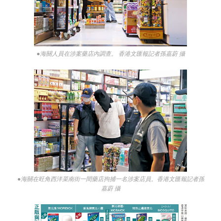
●海關人員在涉案藥店內調查。 香港文匯報記者孫嘉蔚 攝
●海關在旺角西洋菜南街一間藥店拘捕一名涉案店員。香港文匯報記者孫
嘉蔚 攝