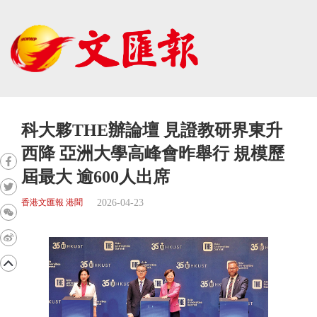
科大夥THE辦論壇 見證教研界東升
西降 亞洲大學高峰會昨舉行 規模歷
屆最大 逾600人出席
2026-04-23
香港文匯報 港聞