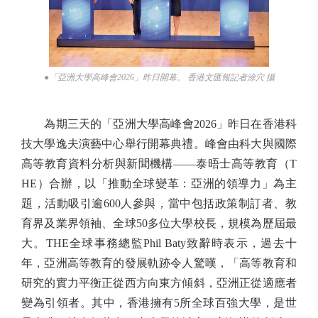
●「亞洲大學高峰會2026」昨日開幕。 香港文匯報記者涂穴 攝
為期三天的「亞洲大學高峰會2026」昨日在香港科
技大學逸夫演藝中心舉行開幕典禮。峰會由科大與國際
高等教育資料分析與新聞機構——泰晤士高等教育（T
HE）合辦，以「推動全球變革：亞洲的領導力」為主
題，活動吸引逾600人參與，當中包括政策制訂者、教
育界及業界領袖、全球50多位大學校長，規模為歷屆最
大。THE全球事務總監Phil Baty致辭時表示，過去十
年，亞洲高等教育的發展軌跡令人驚嘆，「高等教育和
研究的實力平衡正從西方向東方傾斜，亞洲正從適應者
變為引領者。其中，香港擁有5所全球百強大學，是世