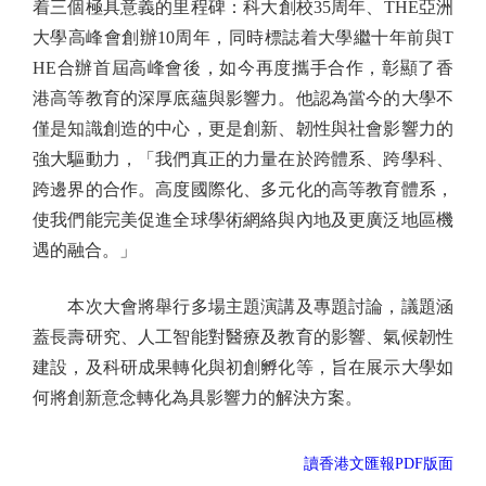
着三個極具意義的里程碑：科大創校35周年、THE亞洲
大學高峰會創辦10周年，同時標誌着大學繼十年前與T
HE合辦首屆高峰會後，如今再度攜手合作，彰顯了香
港高等教育的深厚底蘊與影響力。他認為當今的大學不
僅是知識創造的中心，更是創新、韌性與社會影響力的
強大驅動力，「我們真正的力量在於跨體系、跨學科、
跨邊界的合作。高度國際化、多元化的高等教育體系，
使我們能完美促進全球學術網絡與內地及更廣泛地區機
遇的融合。」
本次大會將舉行多場主題演講及專題討論，議題涵
蓋長壽研究、人工智能對醫療及教育的影響、氣候韌性
建設，及科研成果轉化與初創孵化等，旨在展示大學如
何將創新意念轉化為具影響力的解決方案。
讀香港文匯報PDF版面