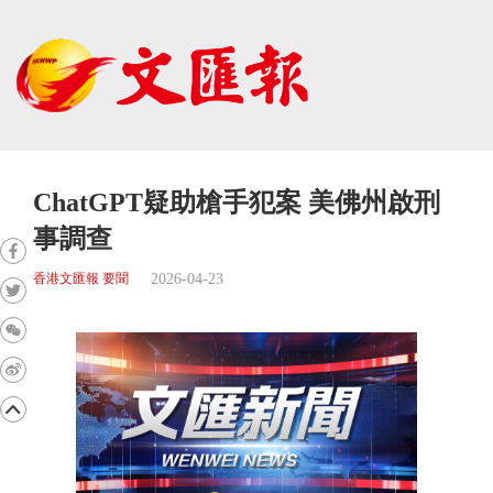
ChatGPT疑助槍手犯案 美佛州啟刑
事調查
2026-04-23
香港文匯報 要聞