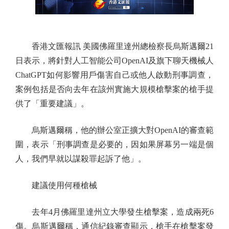
香港文匯報訊 美國佛羅里達州總檢察長烏斯邁爾21
日表示，將針對人工智能公司OpenAI及旗下聊天機械人
ChatGPT如何影響用戶傷害自己或他人啟動刑事調查，
案例包括是否向去年在該州實施大規模槍擊案的槍手提
供了「重要建議」。
烏斯邁爾稱，他的辦公室正擴大對OpenAI的審查範
圍，表示「刑事調查是必要的，因如果屏幕另一端是個
人，我們早就以謀殺罪起訴了他」。
建議使用何種槍械
去年4月佛羅里達州立大學發生槍擊案，造成兩死6
傷。烏斯邁爾稱，通信紀錄審查顯示，槍手在槍擊案發