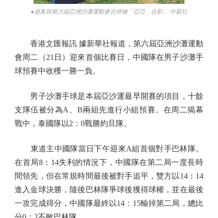
●遊客與第六屆亞洲沙灘運動會吉祥物「亞亞」合影。 中新社
香港文匯報訊 據新華社報道，第六屆亞洲沙灘運動
會周二（21日）迎來首個比賽日，中國隊在男子沙灘手
球預賽中收穫一勝一負。
男子沙灘手球是本屆亞沙運最早開賽的項目，十餘
支隊伍被分為A、B兩組先進行小組預賽。在周二揭幕
戰中，泰國隊以2：0戰勝約旦隊。
東道主中國隊當日下午迎來A組首個對手巴林隊。
在首局8：14失利的情況下，中國隊在第二局一度長時
間領先，但在常規時間最後被對手追平，雙方以14：14
進入金球決勝，隨後巴林隊爭球後獲得球權，並在最後
一攻完成得分，中國隊最終以14：15輸掉第二局，總比
分0：2不敵巴林隊。