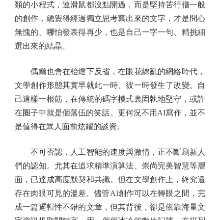
類的小程式，連滑鼠都沒點開過，而是堅持苦行僧一般
的創作，總覺得經過獨立思考寫出來的文字，才是問心
無愧的。哪怕發表得再少，也是自己一字一句、精挑細
選出來的結晶。
偶爾也會在枱燈下反省，在眼花繚亂的網絡時代，
文學創作形態其實早就此一時、彼一時發生了改變。自
己這樣一根筋，在傳統的碼字模式裏固執地堅守，或許
在圈子中就是個落伍的笑話。更何況不用AI寫作，並不
是值得在眾人面前炫耀的談資。
不可否認，人工智能的速度與激情，正不斷刷新人
們的認知。尤其在追求精準演算法、崇尚完美智慧等層
面，已達成高度默契和共識。但在文學創作上，終究還
存在肉眼可見的溫差。儘管AI創作可以在轉眼之間，完
成一篇邏輯性不錯的文章，但其背後，卻是依靠海量文