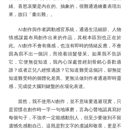
緒、喜怒哀樂是內在的、抽象的，很難通過繪畫表現出
來，故曰「畫出難」。
AI創作與作者調動感官系統，通過生活細節、人物
情感謀篇布局創作出來的作品，其根本區別也正在於
此。AI創作不會有痛感，也沒有即時的情緒反應，不會
因為寫不出一個詞，而撓着頭髮發呆。如果我不告訴
它，它便無從知道，我內心深處曾經刻骨銘心喜歡過
誰？或者正兒八經恨過誰？它知道難受這個詞，卻無從
知道難受時的個體化差異。更無法做到作者通過即時靈
感，完成從大腦到鍵盤的在場化表達。
當然，我不使用AI創作，並不意味要逃避現實，只
是習慣在創作時一字一句地琢磨，言為心聲地認真寫好
每個句子，不強求一定能感動別人，但至少要做到不留
遺憾先感動自己。這既是對文字的虔誠和敬畏，更是不