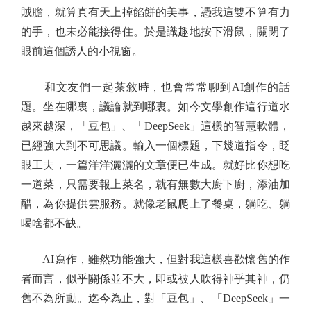
賊膽，就算真有天上掉餡餅的美事，憑我這雙不算有力
的手，也未必能接得住。於是識趣地按下滑鼠，關閉了
眼前這個誘人的小視窗。
和文友們一起茶敘時，也會常常聊到AI創作的話
題。坐在哪裏，議論就到哪裏。如今文學創作這行道水
越來越深，「豆包」、「DeepSeek」這樣的智慧軟體，
已經強大到不可思議。輸入一個標題，下幾道指令，眨
眼工夫，一篇洋洋灑灑的文章便已生成。就好比你想吃
一道菜，只需要報上菜名，就有無數大廚下廚，添油加
醋，為你提供雲服務。就像老鼠爬上了餐桌，躺吃、躺
喝啥都不缺。
AI寫作，雖然功能強大，但對我這樣喜歡懷舊的作
者而言，似乎關係並不大，即或被人吹得神乎其神，仍
舊不為所動。迄今為止，對「豆包」、「DeepSeek」一