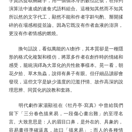
字資訊提取關鍵字，用一個個冰冷的數位記號，在排列
演算法中速成的速食式語料組合。這種知其然而不知其
所以然的文字代工，顯然不能和作者字斟句酌、掰開揉
碎的在場感相提並論。因為它既沒有作者血液的澎湃，
更沒有作者情感的燃燒。
換句話說，看似萬能的AI創作，其本質卻是一種隱
形的格式化複製和模仿，將眾多作者在創作時的情緒和
感受，籠統演繹為大眾化的共性敘事樣本。晃一看，朝
花夕拾、草木魚蟲，說得有鼻子有眼。但仔細品讀卻會
發現，這些文字是缺少溫度的氾濫抒情、故作高深的說
理思辨、同質化的說教和套路。
明代劇作家湯顯祖在《牡丹亭·寫真》中曾給我們
留下「三分春色描來易，一段傷心畫出難」的至理名
言。大致意思是：人的眉目口鼻，是外在的、具象的，
容易畫得準確逼真，故曰「描來易」；而人的各種情