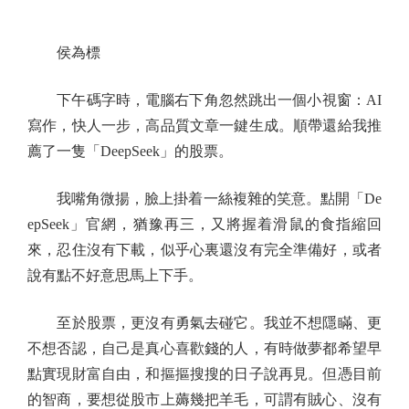
侯為標
下午碼字時，電腦右下角忽然跳出一個小視窗：AI
寫作，快人一步，高品質文章一鍵生成。順帶還給我推
薦了一隻「DeepSeek」的股票。
我嘴角微揚，臉上掛着一絲複雜的笑意。點開「De
epSeek」官網，猶豫再三，又將握着滑鼠的食指縮回
來，忍住沒有下載，似乎心裏還沒有完全準備好，或者
說有點不好意思馬上下手。
至於股票，更沒有勇氣去碰它。我並不想隱瞞、更
不想否認，自己是真心喜歡錢的人，有時做夢都希望早
點實現財富自由，和摳摳搜搜的日子說再見。但憑目前
的智商，要想從股市上薅幾把羊毛，可謂有賊心、沒有