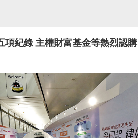
創五項紀錄 主權財富基金等熱烈認