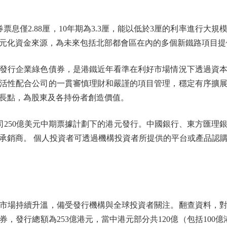
僅2.88厘，10年期為3.3厘，能以低於3厘的利率進行大
元化資金來源，為未來包括北部都會區在內的多個新鐵路項目提
行企業綠色債券，是港鐵近年看準在利好市場情況下透過資本
活性配合公司的一貫審慎理財和嚴謹的項目管理，穩定有序擴
長點，為股東及各持份者創造價值。
50億美元中期票據計劃下的港元發行。中國銀行、東方匯理
承銷商。 個人投資者可透過機構投資者所提供的平台或產品認
場持續升溫，備受發行機構與全球投資者關注。翻查資料，對
，發行總額為253億港元，當中港元部分共120億（包括100億