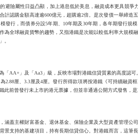
險屬性日益凸顯，加上港息低於美息，融資成本更具競爭力。 港
合計認購金額高達逾600億元，超購逾2倍。是次發債一舉締造
模發行，而債券分設5年期、10年期及30年期，各年期發行規
作為全球融資貨幣的趨勢，又指港鐵是次能以較低利率大規模
」。
A+」及「Aa3」級，反映市場對港鐵信貸質素的高度認可。其
別為2.88厘、3.3厘及4厘。發行所得款項將按港鐵《可持續融
鐵此前曾發行未上市的港元票據，但並非通過公開方式發售，是
蓋主權財富基金、退休基金、保險企業及大型資產管理公司。最
背景支持的基建項目，持有長期信貸信心。對港鐵而言，這筆