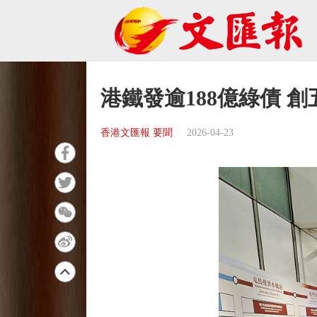
港鐵發逾188億綠債 
香港文匯報 要聞
2026-04-23