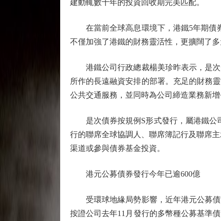
建動輒數十年的投資回收期完美匹配。
在當前全球高息環境下，港鐵5年期債券票息
不僅加強了港鐵的財務靈活性，更擴闊了多
港鐵公司行政總裁楊美珍昨表示，是次發
所作的長遠融資安排的部署。充足的財務靈
公共交通服務，並同時為公司締造業務新增
是次債券按規例S形式發行，屬港鐵公司2
行的聯席全球協調人、聯席簿記行及聯席主
渠道或參與債券基金投資。
港元公募債券發行今年已逾600億
受環球地緣局勢影響，近年港元公募債市
按證公司去年11月發行的多幣種公募基準債券