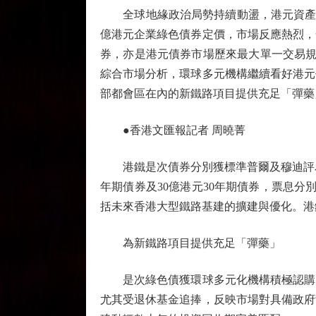
全球地緣政治局勢持續動盪，港元資產的避
億港元企業綠色債券定價，市場反應熱烈，
券，亦是港元債券市場歷來最大單一交易規
綜合市場分析，環球多元機構繼續看好港元
部都會區在內的新鐵路項目提供充足「彈藥
●香港文匯報記者 周曉菁
港鐵是次債券分別獲標準普爾及穆迪評為「A
年期債券及30億港元30年期債券，票息分
括未來香港大型鐵路基建的擴建與優化。港
為新鐵路項目提供充足「彈藥」
是次綠色債獲環球多元化機構積極認購，涵
尤其受退休基金追捧，反映市場對具備政府