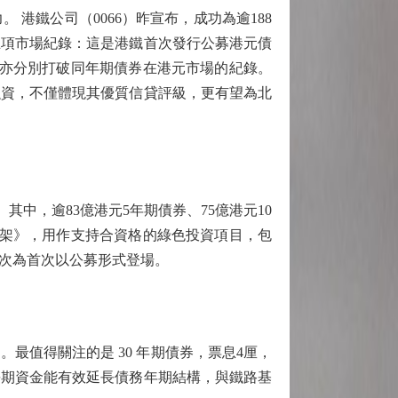
鐵公司（0066）昨宣布，成功為逾188
五項市場紀錄：這是港鐵首次發行公募港元債
模亦分別打破同年期債券在港元市場的紀錄。
融資，不僅體現其優質信貸評級，更有望為北
中，逾83億港元5年期債券、75億港元10
資框架》，用作支持合資格的綠色投資項目，包
次為首次以公募形式登場。
值得關注的是 30 年期債券，票息4厘，
長期資金能有效延長債務年期結構，與鐵路基