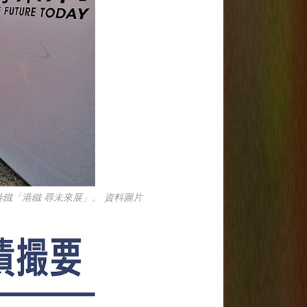
鐵「港鐵·尋未來展」。 資料圖片