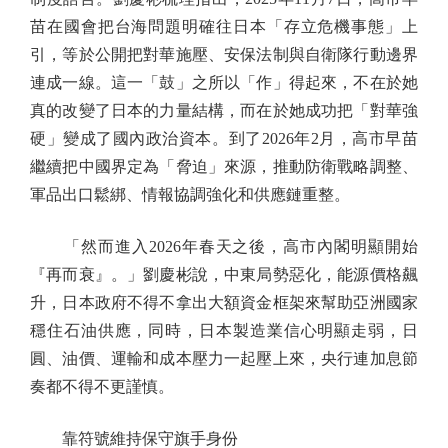
苗在國會把台海問題明確往日本「存立危機事態」上
引，等於公開把對華施壓、安保法制與自衛隊行動邊界
連成一線。這一「鼓」之所以「作」得起來，不在於她
真的改變了日本的力量結構，而在於她成功把「對華強
硬」變成了國內政治資本。到了2026年2月，高市早苗
繼續把中國界定為「脅迫」來源，推動防衛戰略調整、
軍品出口鬆綁、情報協調強化和供應鏈重整。
「然而進入2026年春天之後，高市內閣明顯開始
『再而衰』。」劉慶彬說，中東局勢惡化，能源價格飆
升，日本政府不得不拿出大額資金框架來幫助亞洲國家
穩住石油供應，同時，日本製造業信心明顯走弱，日
圓、油價、運輸和成本壓力一起壓上來，央行連加息節
奏都不得不更謹慎。
靠符號維持保守旗手身份