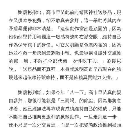
劉慶彬指出，高市早苗此前向靖國神社送祭品，現
在又供奉祭祀費，卻不敢真去參拜，這一舉動將其內在
矛盾暴露得非常清楚。「這個動作當然是頑固的，因為
她仍然堅持用靖國這一敏感符號向右派交賬，維持自己
作為保守旗手的身份。可它又明顯是色厲內荏的，因為
她並不敢一步跨到最刺激中韓、也最容易引爆外交風波
的那一層，不敢把全部代價一次性吃下去。」劉慶彬
說，「送祭品而不真拜，本身就說明高市早苗現在的強
硬越來越依賴符號維持，而不是依賴真實能力支撐。」
劉慶彬判斷，如果今年「八一五」高市早苗真的親
自參拜，那很可能就是「三而竭」的節點。因為那將意
味着，她已經無法再靠現實成績維持自己的權威，只能
不斷把自己推向更激烈的象徵動作。一旦走到這一步，
便不只是一次外交冒進，而是一次把姿態政治推到盡頭