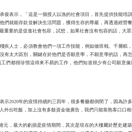
俊表示，「這是一個授人以漁的社會項目，首先提供技能培訓
他們就能存款並解決生活問題，獲得生存的尊嚴，再透過經營
最重要的是促進社會包容，試想，如果社會沒有包容的話，大眾
疾人士，必須教會他們一項工作技能，例如做班戟、千層糕，
沒有太大區別，關鍵在於他們是否願意學，不願意學的話，再
員工們都很珍惜這得來不易的工作，他們知道很少有公司願意僱
2020年的疫情持續約三四年，很多餐廳都倒閉了，因為許
沒人外出吃飯，加上沒有多餘資金做廣告，我們只能靠熟客口口相
萬港元，最大的虧損是疫情期間，其次是現在的大樓屬於歷史建