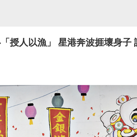
心「授人以漁」 星港奔波捱壞身子