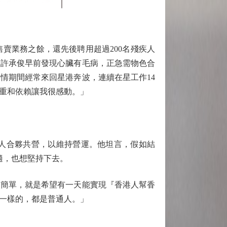
賣業務之餘，還先後聘用超過200名殘疾人
人許承俊早前發現心臟有毛病，正急需物色合
情期間經常來回星港奔波，連續在星工作14
重和依賴讓我很感動。」
人合夥共營，以維持營運。他坦言，假如結
適，也想堅持下去。
簡單，就是希望有一天能實現『香港人幫香
一樣的，都是普通人。」