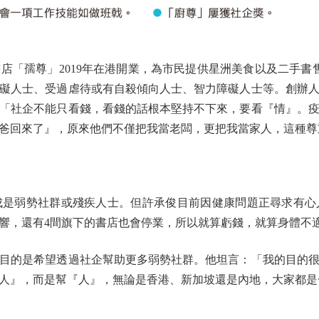
孺尊」2019年在港開業，為市民提供星洲美食以及二手書售
礙人士、受過虐待或有自殺傾向人士、智力障礙人士等。創辦
「社企不能只看錢，看錢的話根本堅持不下來，要看『情』。疫
爸回來了』，原來他們不僅把我當老闆，更把我當家人，這種尊
是弱勢社群或殘疾人士。但許承俊目前因健康問題正尋求有心
受影響，還有4間旗下的書店也會停業，所以就算虧錢，就算身體不
的是希望透過社企幫助更多弱勢社群。他坦言：「我的目的很
人』，而是幫『人』，無論是香港、新加坡還是內地，大家都是