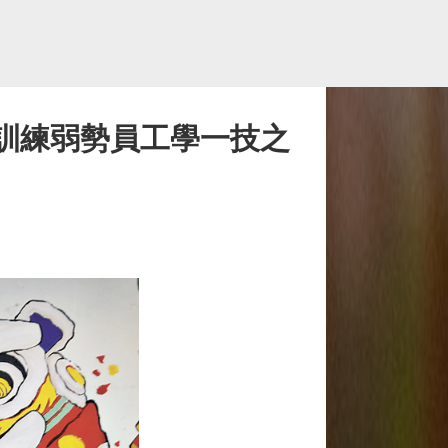
 訓練弱勢員工學一技之