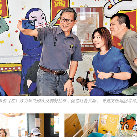
承俊（左）致力幫助殘疾及弱勢社群，促進社會共融。 香港文匯報記者涂