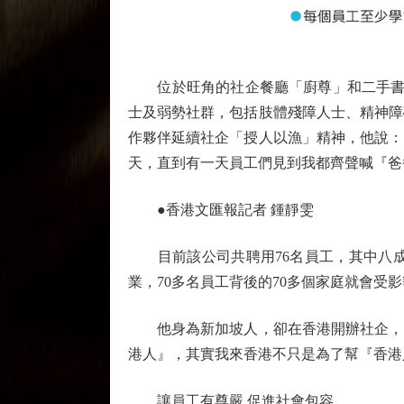
位於旺角的社企餐廳「廚尊」和二手書店「
士及弱勢社群，包括肢體殘障人士、精神障
作夥伴延續社企「授人以漁」精神，他說：
天，直到有一天員工們見到我都齊聲喊『爸
●香港文匯報記者 鍾靜雯
目前該公司共聘用76名員工，其中八成
業，70多名員工背後的70多個家庭就會
他身為新加坡人，卻在香港開辦社企，目
港人』，其實我來香港不只是為了幫『香港
讓員工有尊嚴 促進社會包容