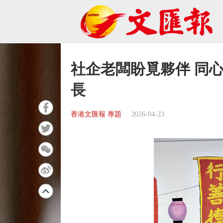
社企老闆盼覓夥伴 同
長
香港文匯報 專題
2026-04-23