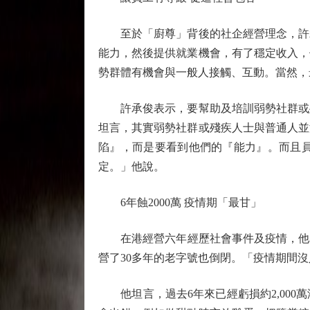
至於「廚尊」背後的社企經營理念，許承
能力，然後提供就業機會，有了穩定收入，
勢群體有機會與一般人接觸、互動。當然，
許承俊表示，要幫助及培訓弱勢社群或殘
坦言，其實弱勢社群或殘疾人士與普通人並
陷』，而是要看到他們的『能力』。而且
定。」他說。
6年蝕2000萬 疫情期「最甘」
在港經營六年經歷社會事件及疫情，他表示
營了30多年的老字號也倒閉。「疫情期間
他坦言，過去6年來已經虧損約2,000