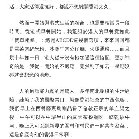
活，大家活得還挺好，都說不想離開香港太久。
然而一開始與港式生活的融合，也需要相當長一段
時間。從港式早餐開始，我驚訝於港人的早餐竟如此
「簡單粗暴」：總是ABCDE這幾個選項，來來回回都
是雪菜肉絲米粉、沙嗲牛肉公仔麵、火腿通粉……而且
幾十年如一日，港人從來沒有抱怨過這種搭配。更加神
奇的是，我從一開始的不適應，竟然到了如若一星期沒
碰就會想念的地步。
人的適應能力真的是驚人，多年南北穿梭的生活經
驗，練就了我的國際胃口。就像香港社會的中西包容，
我們早上在西餐廳裏剛剛品嘗了倫敦正宗的羊血腸之
後，中午可以在中環半山的露天茶餐廳吃一碟乾炒牛
河，晚上又可以到新界的圍村和村民們一起共享盆菜，
這是多麼奇幻的香港日常啊﹗