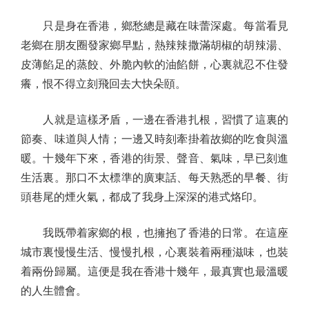
只是身在香港，鄉愁總是藏在味蕾深處。每當看見
老鄉在朋友圈發家鄉早點，熱辣辣撒滿胡椒的胡辣湯、
皮薄餡足的蒸餃、外脆內軟的油餡餅，心裏就忍不住發
癢，恨不得立刻飛回去大快朵頤。
人就是這樣矛盾，一邊在香港扎根，習慣了這裏的
節奏、味道與人情；一邊又時刻牽掛着故鄉的吃食與溫
暖。十幾年下來，香港的街景、聲音、氣味，早已刻進
生活裏。那口不太標準的廣東話、每天熟悉的早餐、街
頭巷尾的煙火氣，都成了我身上深深的港式烙印。
我既帶着家鄉的根，也擁抱了香港的日常。在這座
城市裏慢慢生活、慢慢扎根，心裏裝着兩種滋味，也裝
着兩份歸屬。這便是我在香港十幾年，最真實也最溫暖
的人生體會。