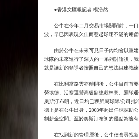
●香港文匯報記者 楊浩然
公牛在今年二月交易市場關閉前，一口氣
波，早已因表現欠佳而惹起球迷不滿的運營
由於公牛在未來可見日子內均會以重建為
球隊的未來進行了深入的一系列討論後，我
就是讓新的領導者按照自己的想法組建教練
在比利當路雲亦離開後，公牛目前首要任
勞埃德、活塞運營高級副總裁林賽、鷹隊運
奧斯汀布朗，近日均已獲所屬球隊/公司批
德正是在公牛出身，2003年起出任球探
制薪金空間。至於奧斯汀布朗的優點為擁有
在找到新的管理層後，公牛便會尋找新帥