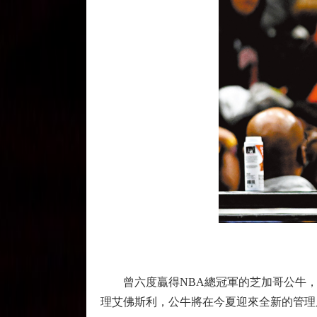
曾六度贏得NBA總冠軍的芝加哥公牛，
理艾佛斯利，公牛將在今夏迎來全新的管理