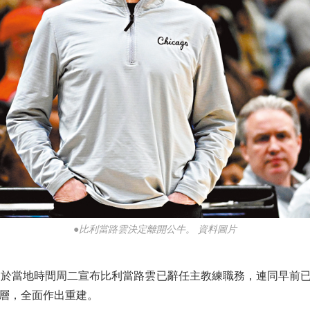
●比利當路雲決定離開公牛。 資料圖片
於當地時間周二宣布比利當路雲已辭任主教練職務，連同早前已
層，全面作出重建。