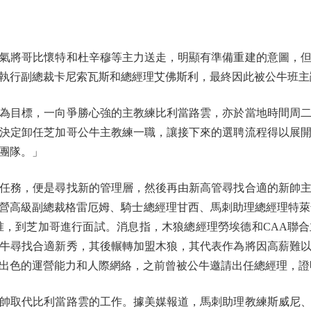
將哥比懷特和杜辛穆等主力送走，明顯有準備重建的意圖，但
執行副總裁卡尼索瓦斯和總經理艾佛斯利，最終因此被公牛班主
目標，一向爭勝心強的主教練比利當路雲，亦於當地時間周二
決定卸任芝加哥公牛主教練一職，讓接下來的選聘流程得以展
團隊。」
務，便是尋找新的管理層，然後再由新高管尋找合適的新帥主
營高級副總裁格雷厄姆、騎士總經理甘西、馬刺助理總經理特萊
准，到芝加哥進行面試。消息指，木狼總經理勞埃德和CAA聯
助公牛尋找合適新秀，其後輾轉加盟木狼，其代表作為將因高薪難
出色的運營能力和人際網絡，之前曾被公牛邀請出任總經理，證
取代比利當路雲的工作。據美媒報道，馬刺助理教練斯威尼、