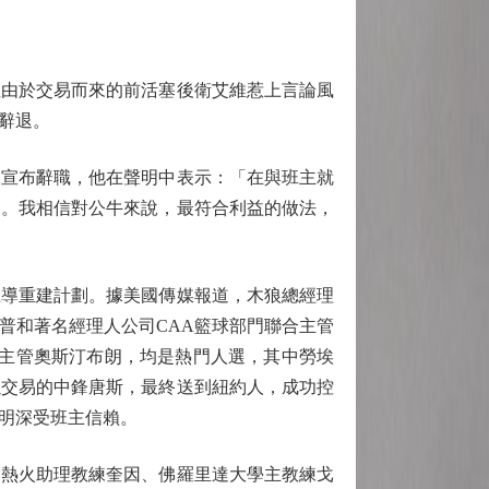
由於交易而來的前活塞後衛艾維惹上言論風
辭退。
宣布辭職，他在聲明中表示：「在與班主就
開。我相信對公牛來說，最符合利益的做法，
導重建計劃。據美國傳媒報道，木狼總經理
普和著名經理人公司CAA籃球部門聯合主管
合主管奧斯汀布朗，均是熱門人選，其中勞埃
以交易的中鋒唐斯，最終送到紐約人，成功控
明深受班主信賴。
熱火助理教練奎因、佛羅里達大學主教練戈