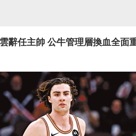
路雲辭任主帥 公牛管理層換血全面