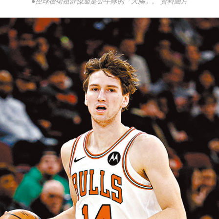
●控球後衛祖舒傑迪是公牛隊的「大腦」。 資料圖片