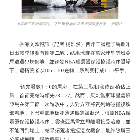
●雲班亞馬臉部着地，下巴重擊地板並遭遇腦震盪狀況。 美聯社
香港文匯報訊（記者 楊浩然）西岸二號種子馬刺昨
日出戰季後賽首輪第二戰，結果球隊在當家球星雲班亞
馬遭遇犯規倒地，並觸發NBA腦震盪保護協議程序退場
下，遭拓荒者以106：103逆轉，系列賽打成1：1平手。
領先場數1：0的馬刺，在第二戰初段依然稍佔上
風，首節完結時領先28：27。然而，馬刺當家球星雲班
亞馬在第二節一次進攻中，與對方守將賀列迪碰撞後臉
部着地，下巴重擊地板並遭遇腦震盪狀況，根據NBA腦
震盪保護協議程序，雲班亞馬需立即離場接受治療，並
不能回到場上，結果拓荒者把握這次機會，最終險勝三
分完成逆轉，場數追平1：1。