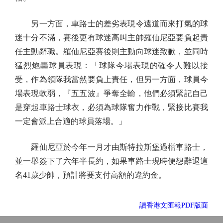
另一方面，車路士的差劣表現令遠道而來打氣的球
迷十分不滿，賽後更有球迷高叫主帥羅仙尼亞要負起責
任主動辭職。羅仙尼亞賽後則主動向球迷致歉，並同時
猛烈炮轟球員表現：「球隊今場表現的確令人難以接
受，作為領隊我當然要負上責任，但另一方面，球員今
場表現軟弱，『五五波』爭奪全輸，他們必須緊記自己
是穿起車路士球衣，必須為球隊奮力作戰，緊接比賽我
一定會派上合適的球員落場。」
羅仙尼亞於今年一月才由斯特拉斯堡過檔車路士，
並一舉簽下了六年半長約，如果車路士現時便想辭退這
名41歲少帥，預計將要支付高額的違約金。
讀香港文匯報PDF版面