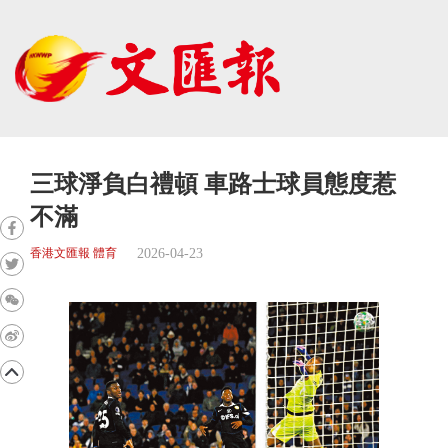
三球淨負白禮頓 車路士球員態度惹
不滿
2026-04-23
香港文匯報 體育