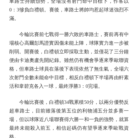
車路士持續頹勢，全場沒有射門命中目標下，作客以
0：3慘負白禮頓。賽後，車路士將帥均惹起球迷強烈不
滿。
今輪比賽前七戰得一勝六敗的車路士，賽前再有中
場核心高爾彭馬證實因傷未能上陣，球隊實力進一步被
削弱。開賽後，白禮頓立即採取主動，並僅花了三分鐘
便由卡迪奧盧先開紀錄。雖然仍有機會爭逐來季歐聯資
格，但車路士球員在落後下表現依然了無生氣，全場六
次射門全數未能命中目標，相反白禮頓下半場再由軒素
活和韋碧克各入一球，最終淨勝3：0完場。
今輪比賽後，白禮頓34戰累積50分，以兩分優勢反
超車路士，目前雖落後第五位的利物浦五分並多賽一
場，但以球隊近八場聯賽得六勝一和一負的強勢，就算
最終未能殺入前五，相信起碼仍有望爭逐來季歐戰資
格。