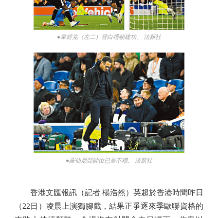
●韋碧克（左二）替白禮頓建功。 法新社
●羅仙尼亞帥位已呈不穩。 法新社
香港文匯報訊（記者 楊浩然）英超於香港時間昨日
（22日）凌晨上演獨腳戲，結果正爭逐來季歐聯資格的